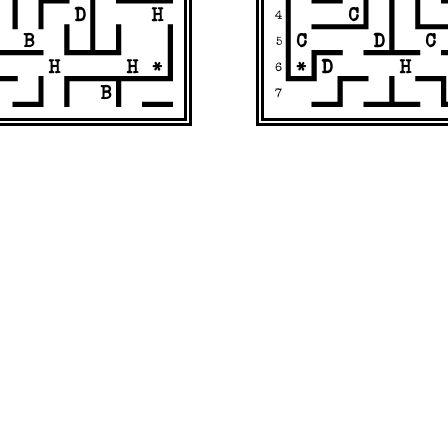
D
C
H
4
B
C
D
C
5
D
H
H
H
*
*
6
B
7