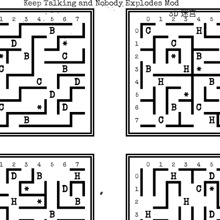
Keep Talking and Nobody Explodes Mod
3D 迷宫
1
2
3
4
5
6
7
0
1
2
3
4
5
B
C
H
0
D
C
*
1
B
C
B
*
*
2
C
B
B
H
*
3
C
D
B
H
4
D
*
5
C
D
B
C
*
6
B
C
H
7
1
2
3
4
5
6
7
0
1
2
3
4
5
D
B
D
H
H
0
D
C
*
*
1
B
H
H
*
2
B
D
H
3