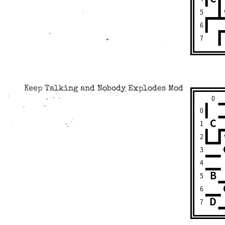
5
6
7
Keep Talking and Nobody Explodes Mod
0
0
C
1
2
3
4
B
5
6
D
7