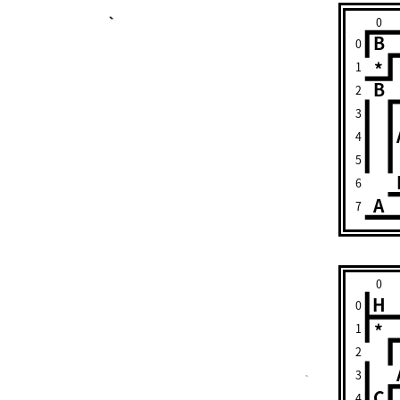
0
B
0
*
1
B
2
3
4
5
6
A
7
0
H
0
*
1
2
3
C
4