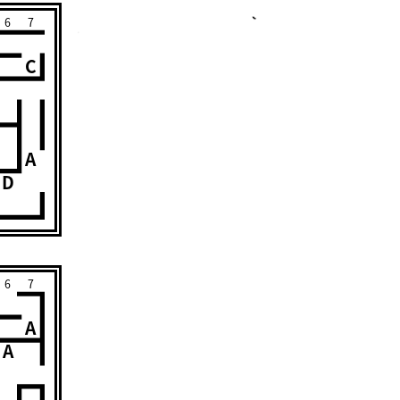
6
7
C
A
D
6
7
A
A