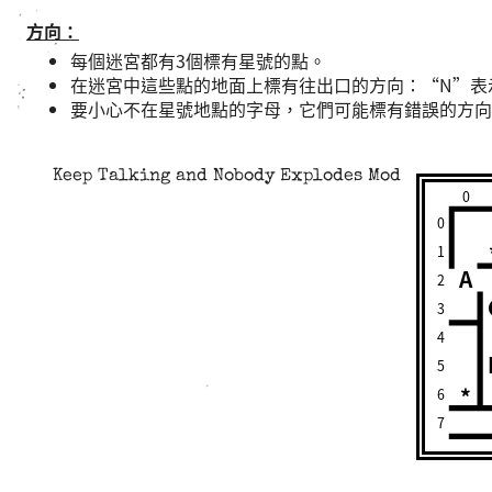
方向：
每個迷宮都有3個標有星號的點。
在迷宮中這些點的地面上標有往出口的方向：“N”表
要小心不在星號地點的字母，它們可能標有錯誤的方向
Keep Talking and Nobody Explodes Mod
0
0
1
A
2
3
4
5
*
6
7