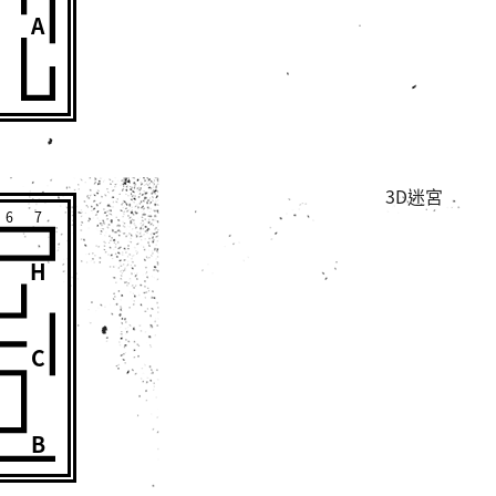
A
3D迷宮
6
7
H
C
B