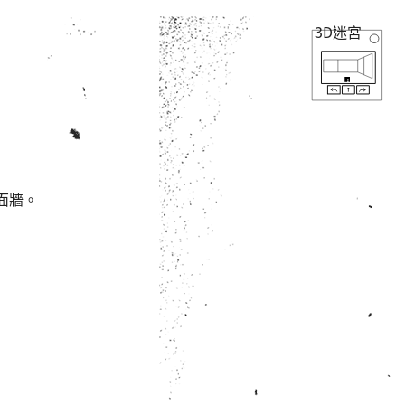
3D迷宮
面牆。