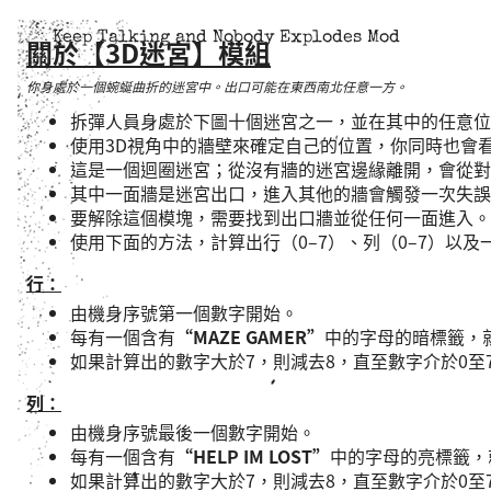
Keep Talking and Nobody Explodes Mod
關於【3D迷宮】模組
你身處於一個蜿蜒曲折的迷宮中。出口可能在東西南北任意一方。
拆彈人員身處於下圖十個迷宮之一，並在其中的任意位
使用3D視角中的牆壁來確定自己的位置，你同時也會
這是一個迴圈迷宮；從沒有牆的迷宮邊緣離開，會從對
其中一面牆是迷宮出口，進入其他的牆會觸發一次失誤
要解除這個模塊，需要找到出口牆並從任何一面進入。
使用下面的方法，計算出行（0–7）、列（0–7）以
行：
由機身序號第一個數字開始。
每有一個含有
“
MAZE GAMER
”
中的字母的暗標籤，
如果計算出的數字大於7，則減去8，直至數字介於0至
列：
由機身序號最後一個數字開始。
每有一個含有
“
HELP IM LOST
”
中的字母的亮標籤，
如果計算出的數字大於7，則減去8，直至數字介於0至