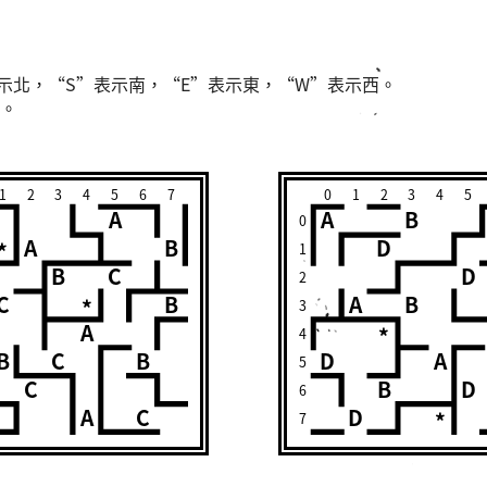
示北，“S”表示南，“E”表示東，“W”表示西。
。
1
2
3
4
5
6
7
0
1
2
3
4
5
A
A
B
0
A
B
D
*
1
B
C
D
2
C
B
A
B
*
3
A
*
4
B
C
B
D
A
5
C
B
D
6
A
C
D
*
7