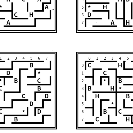
A
H
*
*
5
C
H
D
6
A
A
H
7
1
2
3
4
5
6
7
0
1
2
3
4
5
B
C
H
0
D
C
*
1
B
C
B
*
*
2
C
B
B
H
*
3
C
D
H
B
4
D
*
5
C
D
B
C
*
6
B
C
H
7