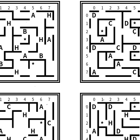
1
2
3
4
5
6
7
0
1
2
3
4
5
A
H
D
0
H
C
D
*
1
B
C
*
2
H
A
A
*
3
A
H
D
C
D
4
A
B
A
*
5
B
A
*
6
H
A
C
7
1
2
3
4
5
6
7
0
1
2
3
4
5
C
A
D
D
*
0
H
H
1
C
H
*
*
2
A
H
A
D
3
H
C
A
H
D
4