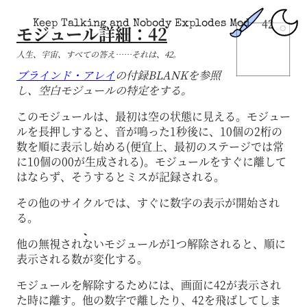
42
Keep Talking and Nobody Explodes Mod
モジュール詳細：
42
人生、宇宙、すべての答え……それは、
42
。
ブラインド・アレイ
の付録BLANKを参照
し、空白モジュールの特定をする。
このモジュールは、最初は空の状態に見える。モジュー
ルを長押しすると、音が鳴った1秒後に、10個の2桁の
数を順に表示し始める(便宜上、最初のステージでは常
に10個の00が生成される)。モジュールをすぐに離して
はならず、そうするとミスが記録される。
その他のサイクルでは、すぐに数字の表示が開始され
る。
他の無視されないモジュールが1つ解除されると、順に
表示される数が変化する。
モジュールを解除するためには、画面に
42
が表示され
た時に離す。他の数字で離したり、
42
を飛ばしてしま