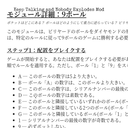
Keep Talking and Nobody Explodes Mod
モジュール詳細：9ボール
ポケットはどこにある？ ボールはどのようにして重力に逆らっている？ ビリ
このモジュールは、ビリヤードのボールをダイヤモンドの
は、特定のルールに従って9ボールのゲームに勝利する必
ステップ1：配置をブレイクする
ゲームが開始すると、あなたは配置をブレイクする必要が
順でルールを適用する。ただし、ボール「1」と「9」をス
A ― このボールの数字は5より大きい。
B ― ボール「A」の数字は、このボールより大きい。
C ― このボールの数字は、シリアルナンバーの最後
D ― このボールの数字は素数である。
E ― このボールと隣接しているいずれかのボール(
F ― このボールと隣接している2つのボール(ボール
G ― このボールと隣接しているボール(ボール「1」
1 ― シリアルナンバーの最後の数字が奇数である。
9 ― 必ずポットしない。