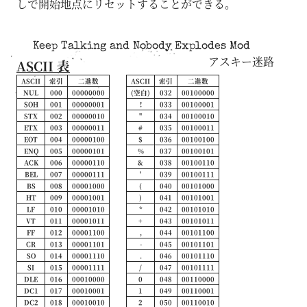
しで開始地点にリセットすることができる。
Keep Talking and Nobody Explodes Mod
アスキー迷路
ASCII 表
ASCII
索引
二進数
ASCII
索引
二進数
NUL
000
00000000
(空白)
032
00100000
SOH
001
00000001
!
033
00100001
STX
002
00000010
"
034
00100010
ETX
003
00000011
#
035
00100011
EOT
004
00000100
$
036
00100100
ENQ
005
00000101
%
037
00100101
ACK
006
00000110
&
038
00100110
BEL
007
00000111
'
039
00100111
BS
008
00001000
(
040
00101000
HT
009
00001001
)
041
00101001
LF
010
00001010
*
042
00101010
VT
011
00001011
+
043
00101011
FF
012
00001100
,
044
00101100
CR
013
00001101
-
045
00101101
SO
014
00001110
.
046
00101110
SI
015
00001111
/
047
00101111
DLE
016
00010000
0
048
00110000
DC1
017
00010001
1
049
00110001
DC2
018
00010010
2
050
00110010