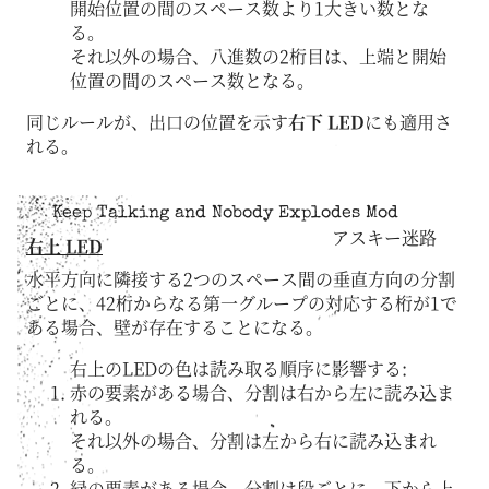
開始位置の間のスペース数より1大きい数とな
る。
それ以外の場合、八進数の2桁目は、上端と開始
位置の間のスペース数となる。
同じルールが、出口の位置を示す
右下 LED
にも適用さ
れる。
Keep Talking and Nobody Explodes Mod
アスキー迷路
右上 LED
水平方向に隣接する2つのスペース間の垂直方向の分割
ごとに、42桁からなる第一グループの対応する桁が1で
ある場合、壁が存在することになる。
右上のLEDの色は読み取る順序に影響する:
赤の要素がある場合、分割は右から左に読み込ま
れる。
それ以外の場合、分割は左から右に読み込まれ
る。
緑の要素がある場合、分割は段ごとに、下から上