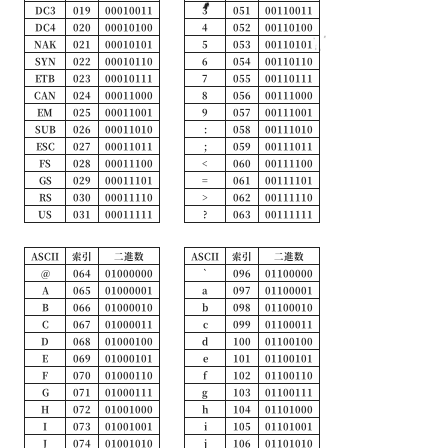
DC3
019
00010011
3
051
00110011
DC4
020
00010100
4
052
00110100
NAK
021
00010101
5
053
00110101
SYN
022
00010110
6
054
00110110
ETB
023
00010111
7
055
00110111
CAN
024
00011000
8
056
00111000
EM
025
00011001
9
057
00111001
SUB
026
00011010
:
058
00111010
ESC
027
00011011
;
059
00111011
FS
028
00011100
<
060
00111100
GS
029
00011101
=
061
00111101
RS
030
00011110
>
062
00111110
US
031
00011111
?
063
00111111
ASCII
索引
二進数
ASCII
索引
二進数
@
064
01000000
`
096
01100000
A
065
01000001
a
097
01100001
B
066
01000010
b
098
01100010
C
067
01000011
c
099
01100011
D
068
01000100
d
100
01100100
E
069
01000101
e
101
01100101
F
070
01000110
f
102
01100110
G
071
01000111
g
103
01100111
H
072
01001000
h
104
01101000
I
073
01001001
i
105
01101001
J
074
01001010
j
106
01101010