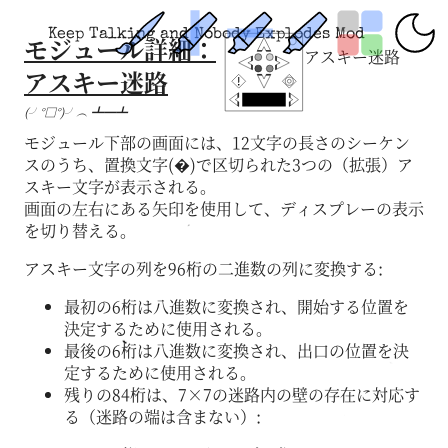
Keep Talking and Nobody Explodes Mod
モジュール詳細：
アスキー迷路
アスキー迷路
(╯°□°)╯︵ ┻━┻
モジュール下部の画面には、12文字の長さのシーケン
スのうち、置換文字(�)で区切られた3つの（拡張）ア
スキー文字が表示される。
画面の左右にある矢印を使用して、ディスプレーの表示
を切り替える。
アスキー文字の列を96桁の二進数の列に変換する:
最初の6桁は八進数に変換され、開始する位置を
決定するために使用される。
最後の6桁は八進数に変換され、出口の位置を決
定するために使用される。
残りの84桁は、7×7の迷路内の壁の存在に対応す
る（迷路の端は含まない）: