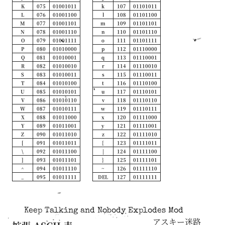
K
075
01001011
k
107
01101011
L
076
01001100
l
108
01101100
M
077
01001101
m
109
01101101
N
078
01001110
n
110
01101110
O
079
01001111
o
111
01101111
P
080
01010000
p
112
01110000
Q
081
01010001
q
113
01110001
R
082
01010010
r
114
01110010
S
083
01010011
s
115
01110011
T
084
01010100
t
116
01110100
U
085
01010101
u
117
01110101
V
086
01010110
v
118
01110110
W
087
01010111
w
119
01110111
X
088
01011000
x
120
01111000
Y
089
01011001
y
121
01111001
Z
090
01011010
z
122
01111010
[
091
01011011
{
123
01111011
\
092
01011100
|
124
01111100
]
093
01011101
}
125
01111101
^
094
01011110
~
126
01111110
_
095
01011111
DEL
127
01111111
Keep Talking and Nobody Explodes Mod
アスキー迷路