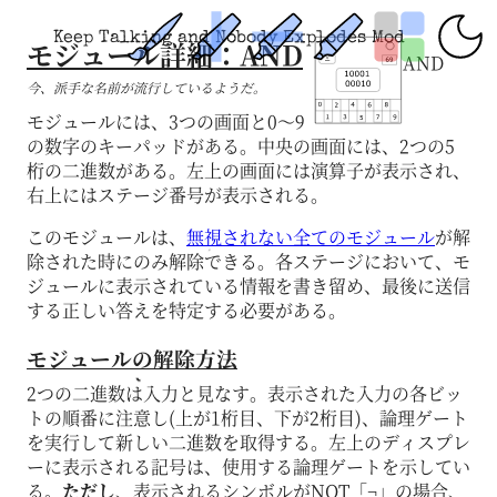
Keep Talking and Nobody Explodes Mod
モジュール詳細：AND
AND
今、派手な名前が流行しているようだ。
モジュールには、3つの画面と0～9
の数字のキーパッドがある。中央の画面には、2つの5
桁の二進数がある。左上の画面には演算子が表示され、
右上にはステージ番号が表示される。
このモジュールは、
無視されない全てのモジュール
が解
除された時にのみ解除できる。各ステージにおいて、モ
ジュールに表示されている情報を書き留め、最後に送信
する正しい答えを特定する必要がある。
モジュールの解除方法
2つの二進数は入力と見なす。表示された入力の各ビッ
トの順番に注意し(上が1桁目、下が2桁目)、論理ゲート
を実行して新しい二進数を取得する。左上のディスプレ
ーに表示される記号は、使用する論理ゲートを示してい
る。
ただし
、表示されるシンボルがNOT「¬」の場合、