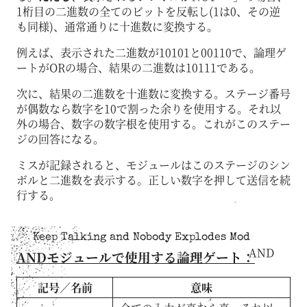
1桁目の二進数の全てのビットを反転し(1は0、その逆
も同様)、通常通りに十進数に変換する。
例えば、表示された二進数が10101と00110で、論理ゲ
ートがORの場合、結果の二進数は10111である。
次に、結果の二進数を十進数に変換する。ステージ番号
が偶数なら数字を10で割った余りを使用する。それ以
外の場合、数字の数字根を使用する。これがこのステー
ジの回答になる。
ミスが記録されると、モジュールはこのステージのシン
ボルと二進数を表示する。正しい数字を押して送信を続
行する。
Keep Talking and Nobody Explodes Mod
AND
ANDモジュールで使用する論理ゲート：
記号／名前
意味