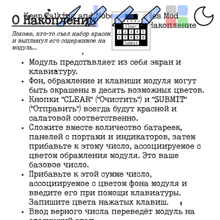
Keep Talking and Nobody Explodes Mod
О Накоплении
Накопление
Похоже, кто-то съел набор красок
и выплюнул его содержимое на
модуль...
Модуль представляет из себя экран и
клавиатуру.
Фон, обрамление и клавиши модуля могут
быть окрашены в десять возможных цветов.
Кнопки "CLEAR" ("Очистить") и "SUBMIT"
("Отправить") всегда будут красной и
салатовой соответственно.
Сложите вместе количество батареек,
панелей с портами и индикаторов, затем
прибавьте к этому число, ассоциируемое с
цветом обрамления модуля. Это ваше
базовое число.
Прибавьте к этой сумме число,
ассоциируемое с цветом фона модуля и
введите его при помощи клавиатуры.
Запишите цвета нажатых клавиш.
Ввод верного числа переведёт модуль на