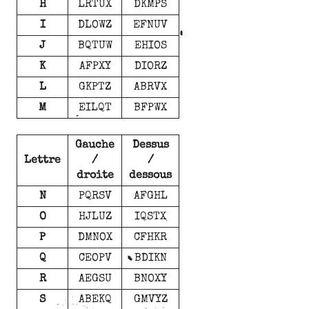
H
LRTUX
DKMPS
I
DLOWZ
EFNUV
J
BQTUW
EHIOS
K
AFPXY
DIORZ
L
GKPTZ
ABRVX
M
EILQT
BFPWX
Gauche
Dessus
Lettre
/
/
droite
dessous
N
PQRSV
AFGHL
O
HJLUZ
IQSTX
P
DMNOX
CFHKR
Q
CEOPV
BDIKN
R
AEGSU
BNOXY
S
ABEKQ
GMVYZ