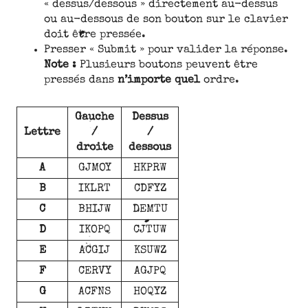
« dessus/dessous » directement au-dessus
ou au-dessous de son bouton sur le clavier
doit être pressée.
Presser « Submit » pour valider la réponse.
Note :
Plusieurs boutons peuvent être
pressés dans
n’importe quel
ordre.
Gauche
Dessus
Lettre
/
/
droite
dessous
A
GJMOY
HKPRW
B
IKLRT
CDFYZ
C
BHIJW
DEMTU
D
IKOPQ
CJTUW
E
ACGIJ
KSUWZ
F
CERVY
AGJPQ
G
ACFNS
HOQYZ