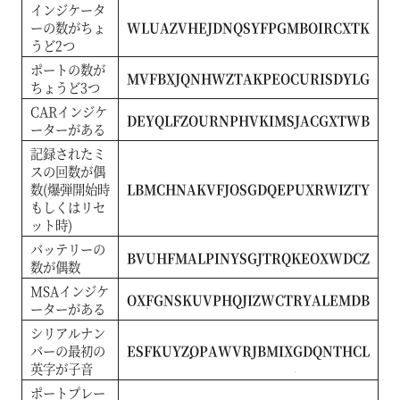
インジケータ
ーの数がちょ
WLUAZVHEJDNQSYFPGMBOIRCXTK
うど2つ
ポートの数が
MVFBXJQNHWZTAKPEOCURISDYLG
ちょうど3つ
CARインジケ
DEYQLFZOURNPHVKIMSJACGXTWB
ーターがある
記録されたミ
スの回数が偶
数(爆弾開始時
LBMCHNAKVFJOSGDQEPUXRWIZTY
もしくはリセ
ット時)
バッテリーの
BVUHFMALPINYSGJTRQKEOXWDCZ
数が偶数
MSAインジケ
OXFGNSKUVPHQJIZWCTRYALEMDB
ーターがある
シリアルナン
バーの最初の
ESFKUYZOPAWVRJBMIXGDQNTHCL
英字が子音
ポートプレー