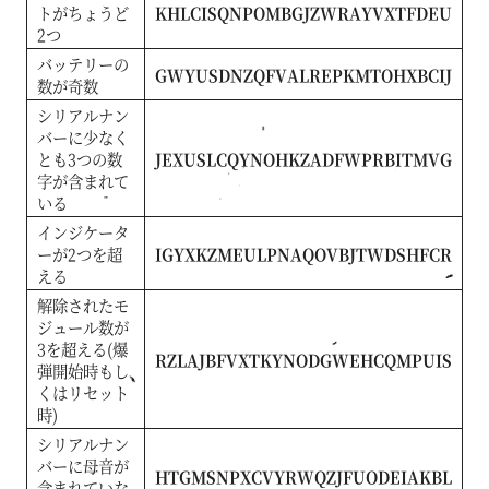
トがちょうど
KHLCISQNPOMBGJZWRAYVXTFDEU
2つ
バッテリーの
GWYUSDNZQFVALREPKMTOHXBCIJ
数が奇数
シリアルナン
バーに少なく
とも3つの数
JEXUSLCQYNOHKZADFWPRBITMVG
字が含まれて
いる
インジケータ
ーが2つを超
IGYXKZMEULPNAQOVBJTWDSHFCR
える
解除されたモ
ジュール数が
3を超える(爆
RZLAJBFVXTKYNODGWEHCQMPUIS
弾開始時もし
くはリセット
時)
シリアルナン
バーに母音が
HTGMSNPXCVYRWQZJFUODEIAKBL
含まれていな