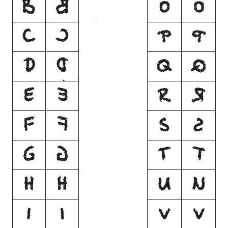
B
B
O
O
C
C
P
P
D
D
Q
Q
E
E
R
R
F
F
S
S
G
G
T
T
H
H
U
U
I
I
V
V