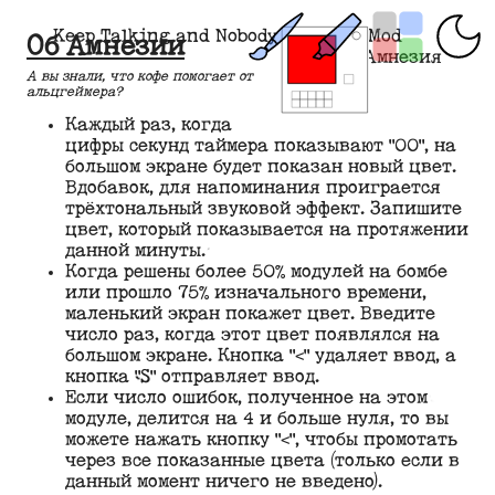
Keep Talking and Nobody Explodes Mod
Об Амнезии
Амнезия
А вы знали, что кофе помогает от
альцгеймера?
Каждый раз, когда
цифры секунд таймера показывают "00", на
большом экране будет показан новый цвет.
Вдобавок, для напоминания проиграется
трёхтональный звуковой эффект. Запишите
цвет, который показывается на протяжении
данной минуты.
Когда решены более 50% модулей на бомбе
или прошло 75% изначального времени,
маленький экран покажет цвет. Введите
число раз, когда этот цвет появлялся на
большом экране. Кнопка "
<
" удаляет ввод, а
кнопка "S" отправляет ввод.
Если число ошибок, полученное на этом
модуле, делится на 4 и больше нуля, то вы
можете нажать кнопку "
<
", чтобы промотать
через все показанные цвета (только если в
данный момент ничего не введено).