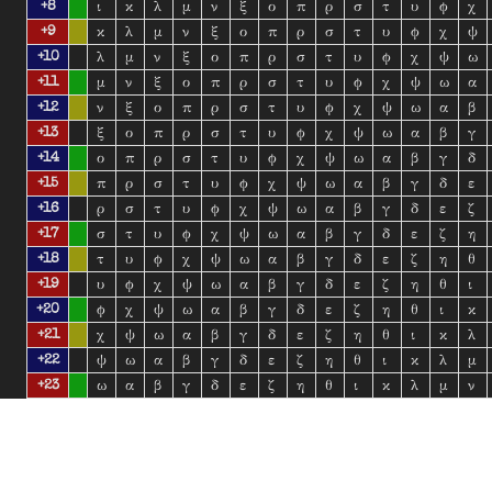
ι
κ
λ
μ
ν
ξ
ο
π
ρ
σ
τ
υ
ϕ
χ
+8
κ
λ
μ
ν
ξ
ο
π
ρ
σ
τ
υ
ϕ
χ
ψ
+9
λ
μ
ν
ξ
ο
π
ρ
σ
τ
υ
ϕ
χ
ψ
ω
+10
μ
ν
ξ
ο
π
ρ
σ
τ
υ
ϕ
χ
ψ
ω
α
+11
ν
ξ
ο
π
ρ
σ
τ
υ
ϕ
χ
ψ
ω
α
β
+12
ξ
ο
π
ρ
σ
τ
υ
ϕ
χ
ψ
ω
α
β
γ
+13
ο
π
ρ
σ
τ
υ
ϕ
χ
ψ
ω
α
β
γ
δ
+14
π
ρ
σ
τ
υ
ϕ
χ
ψ
ω
α
β
γ
δ
ε
+15
ρ
σ
τ
υ
ϕ
χ
ψ
ω
α
β
γ
δ
ε
ζ
+16
σ
τ
υ
ϕ
χ
ψ
ω
α
β
γ
δ
ε
ζ
η
+17
τ
υ
ϕ
χ
ψ
ω
α
β
γ
δ
ε
ζ
η
θ
+18
υ
ϕ
χ
ψ
ω
α
β
γ
δ
ε
ζ
η
θ
ι
+19
ϕ
χ
ψ
ω
α
β
γ
δ
ε
ζ
η
θ
ι
κ
+20
χ
ψ
ω
α
β
γ
δ
ε
ζ
η
θ
ι
κ
λ
+21
ψ
ω
α
β
γ
δ
ε
ζ
η
θ
ι
κ
λ
μ
+22
ω
α
β
γ
δ
ε
ζ
η
θ
ι
κ
λ
μ
ν
+23