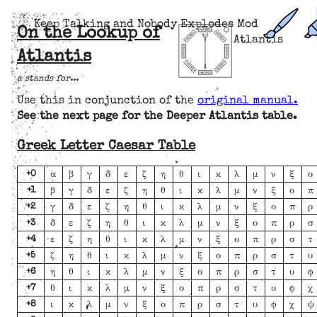
Keep Talking and Nobody Explodes Mod
On the Lookup of
Atlantis
Atlantis
a stands for...
Use this in conjunction of the
original manual.
See the next page for the Deeper Atlantis table.
Greek Letter Caesar Table
α
β
γ
δ
ε
ζ
η
θ
ι
κ
λ
μ
ν
ξ
ο
+0
β
γ
δ
ε
ζ
η
θ
ι
κ
λ
μ
ν
ξ
ο
π
+1
γ
δ
ε
ζ
η
θ
ι
κ
λ
μ
ν
ξ
ο
π
ρ
+2
δ
ε
ζ
η
θ
ι
κ
λ
μ
ν
ξ
ο
π
ρ
σ
+3
ε
ζ
η
θ
ι
κ
λ
μ
ν
ξ
ο
π
ρ
σ
τ
+4
ζ
η
θ
ι
κ
λ
μ
ν
ξ
ο
π
ρ
σ
τ
υ
+5
η
θ
ι
κ
λ
μ
ν
ξ
ο
π
ρ
σ
τ
υ
ϕ
+6
θ
ι
κ
λ
μ
ν
ξ
ο
π
ρ
σ
τ
υ
ϕ
χ
+7
ι
κ
λ
μ
ν
ξ
ο
π
ρ
σ
τ
υ
ϕ
χ
ψ
+8