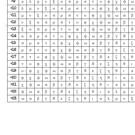
κ
λ
μ
ν
ξ
ο
π
ρ
σ
τ
υ
ϕ
χ
ψ
ω
+9
λ
μ
ν
ξ
ο
π
ρ
σ
τ
υ
ϕ
χ
ψ
ω
α
+10
μ
ν
ξ
ο
π
ρ
σ
τ
υ
ϕ
χ
ψ
ω
α
β
+11
ν
ξ
ο
π
ρ
σ
τ
υ
ϕ
χ
ψ
ω
α
β
γ
+12
ξ
ο
π
ρ
σ
τ
υ
ϕ
χ
ψ
ω
α
β
γ
δ
+13
ο
π
ρ
σ
τ
υ
ϕ
χ
ψ
ω
α
β
γ
δ
ε
+14
π
ρ
σ
τ
υ
ϕ
χ
ψ
ω
α
β
γ
δ
ε
ζ
+15
ρ
σ
τ
υ
ϕ
χ
ψ
ω
α
β
γ
δ
ε
ζ
η
+16
σ
τ
υ
ϕ
χ
ψ
ω
α
β
γ
δ
ε
ζ
η
θ
+17
τ
υ
ϕ
χ
ψ
ω
α
β
γ
δ
ε
ζ
η
θ
ι
+18
υ
ϕ
χ
ψ
ω
α
β
γ
δ
ε
ζ
η
θ
ι
κ
+19
ϕ
χ
ψ
ω
α
β
γ
δ
ε
ζ
η
θ
ι
κ
λ
+20
χ
ψ
ω
α
β
γ
δ
ε
ζ
η
θ
ι
κ
λ
μ
+21
ψ
ω
α
β
γ
δ
ε
ζ
η
θ
ι
κ
λ
μ
ν
+22
ω
α
β
γ
δ
ε
ζ
η
θ
ι
κ
λ
μ
ν
ξ
+23