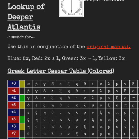
Lookup of
Deeper
Atlantis
α stands for...
Use this in conjunction of the
original manual.
Blue: 2x, Red: 2x ± 1, Green: 3x - 1, Yellow: 3x
Greek Letter Caesar Table (Colored)
α
β
γ
δ
ε
ζ
η
θ
ι
κ
λ
μ
ν
ξ
+0
β
γ
δ
ε
ζ
η
θ
ι
κ
λ
μ
ν
ξ
ο
+1
γ
δ
ε
ζ
η
θ
ι
κ
λ
μ
ν
ξ
ο
π
+2
δ
ε
ζ
η
θ
ι
κ
λ
μ
ν
ξ
ο
π
ρ
+3
ε
ζ
η
θ
ι
κ
λ
μ
ν
ξ
ο
π
ρ
σ
+4
ζ
η
θ
ι
κ
λ
μ
ν
ξ
ο
π
ρ
σ
τ
+5
η
θ
ι
κ
λ
μ
ν
ξ
ο
π
ρ
σ
τ
υ
+6
θ
ι
κ
λ
μ
ν
ξ
ο
π
ρ
σ
τ
υ
ϕ
+7