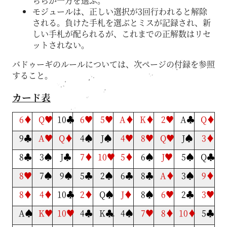
ちらか一方を選ぶ。
モジュールは、正しい選択が3回行われると解除
される。負けた手札を選ぶとミスが記録され、新
しい手札が配られるが、これまでの正解数はリセ
ットされない。
バドゥーギのルールについては、次ページの付録を参照
すること。
カード表
6♦
Q♥
10♣
6♥
5♥
A♦
K♦
2♥
A♣
Q♦
9♣
A♥
Q♦
4♠
J♠
4♥
8♥
Q♥
J♠
3♦
8♣
3♠
J♣
7♦
10♥
5♦
6♠
J♥
5♠
Q♣
8♥
7♠
9♠
5♣
2♠
6♣
8♣
A♦
3♠
9♦
8♦
4♦
10♣
2♦
Q♠
J♦
8♠
6♥
2♣
3♥
A♠
K♥
10♥
4♣
K♣
4♠
7♥
8♦
10♦
5♣