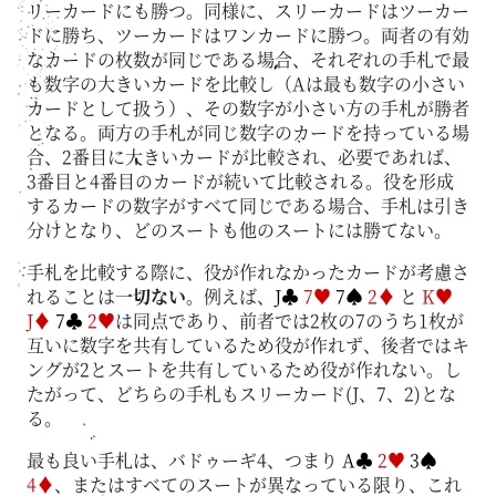
リーカードにも勝つ。同様に、スリーカードはツーカー
ドに勝ち、ツーカードはワンカードに勝つ。両者の有効
なカードの枚数が同じである場合、それぞれの手札で最
も数字の大きいカードを比較し（Aは最も数字の小さい
カードとして扱う）、その数字が小さい方の手札が勝者
となる。両方の手札が同じ数字のカードを持っている場
合、2番目に大きいカードが比較され、必要であれば、
3番目と4番目のカードが続いて比較される。役を形成
するカードの数字がすべて同じである場合、手札は引き
分けとなり、どのスートも他のスートには勝てない。
手札を比較する際に、役が作れなかったカードが考慮さ
れることは
一切ない
。例えば、
J♣
7♥
7♠
2♦
と
K♥
J♦
7♣
2♥
は同点であり、前者では2枚の7のうち1枚が
互いに数字を共有しているため役が作れず、後者ではキ
ングが2とスートを共有しているため役が作れない。し
たがって、どちらの手札もスリーカード(J、7、2)とな
る。
最も良い手札は、バドゥーギ4、つまり
A♣
2♥
3♠
4♦
、またはすべてのスートが異なっている限り、これ