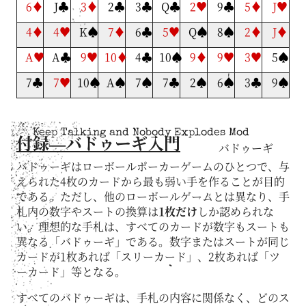
6♦
J♣
3♦
2♣
3♣
Q♣
2♥
9♣
5♦
J♥
4♦
4♥
K♠
7♦
6♣
5♥
Q♠
8♠
2♦
J♦
A♥
A♣
9♥
10♦
4♣
10♠
9♦
9♥
3♥
5♠
7♣
7♥
10♠
A♠
7♠
7♣
2♠
6♠
3♣
9♠
Keep Talking and Nobody Explodes Mod
付録—バドゥーギ入門
バドゥーギ
バドゥーギはローボールポーカーゲームのひとつで、与
えられた4枚のカードから最も弱い手を作ることが目的
である。ただし、他のローボールゲームとは異なり、手
札内の数字やスートの換算は
1枚だけ
しか認められな
い。理想的な手札は、すべてのカードが数字もスートも
異なる「バドゥーギ」である。数字またはスートが同じ
カードが1枚あれば「スリーカード」、2枚あれば「ツ
ーカード」等となる。
すべてのバドゥーギは、手札の内容に関係なく、どのス