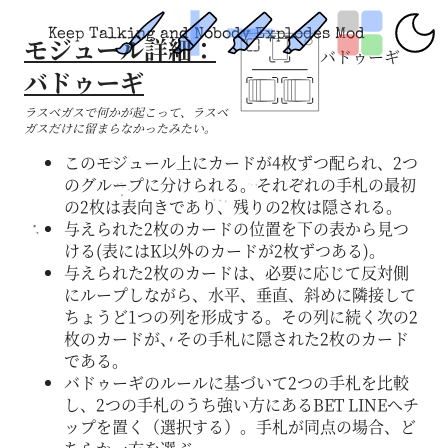
Keep Talking and Nobody Explodes Mod
モジュール詳細：
バドゥーギ
バドゥーギ
ラスベガスで何かが起こって、ラスベ
ガスだけに留まらなかったみたい。
このモジュール上にカードが4枚ずつ配られ、2つ
のグループに分けられる。それぞれの手札の最初
の2枚は表向きであり、残りの2枚は隠される。
与えられた2枚のカードの位置を下の表から見つ
ける(表にはK以外のカードが2枚ずつある)。
与えられた2枚のカードは、必要に応じて反対側
にループしながら、水平、垂直、斜めに隣接して
ちょうど1つの列を形成する。その列に続く次の2
枚のカードが、その手札に隠された2枚のカード
である。
バドゥーギのルールに基づいて2つの手札を比較
し、2つの手札のうち強い方にあるBET LINEへチ
ップを置く（選択する）。手札が同点の場合、ど