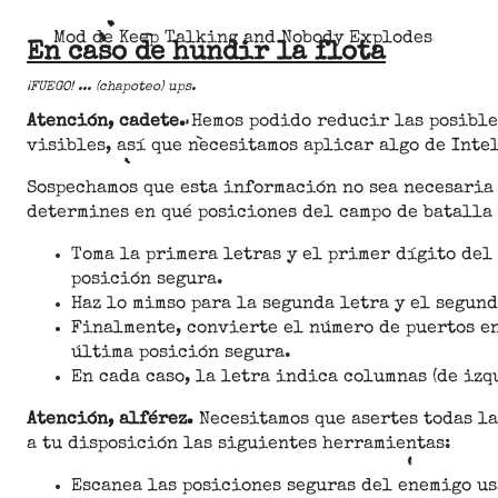
Mod de Keep Talking and Nobody Explodes
En caso de hundir la flota
¡FUEGO! ... (chapoteo) ups.
Atención, cadete.
Hemos podido reducir las posibles
visibles, así que necesitamos aplicar algo de Inte
Sospechamos que esta información no sea necesaria 
determines en qué posiciones del campo de batalla
Toma la primera letras y el primer dígito del 
posición segura.
Haz lo mimso para la segunda letra y el segund
Finalmente, convierte el número de puertos en
última posición segura.
En cada caso, la letra indica columnas (de izq
Atención, alférez.
Necesitamos que asertes todas la
a tu disposición las siguientes herramientas:
Escanea las posiciones seguras del enemigo usa