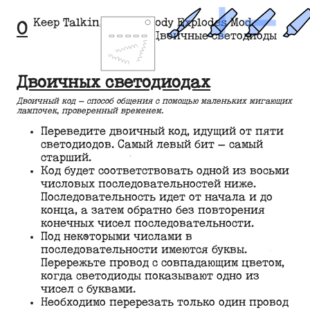
Keep Talking and Nobody Explodes Mod
О
Двоичные светодиоды
Двоичных светодиодах
Двоичный код — способ общения с помощью маленьких мигающих
лампочек, проверенный временем.
Переведите двоичный код, идущий от пяти
светодиодов. Самый левый бит — самый
старший.
Код будет соответствовать одной из восьми
числовых последовательностей ниже.
Последовательность идет от начала и до
конца, а затем обратно без повторения
конечных чисел последовательности.
Под некоторыми числами в
последовательности имеются буквы.
Перережьте провод с совпадающим цветом,
когда светодиоды показывают одно из
чисел с буквами.
Необходимо перерезать только один провод