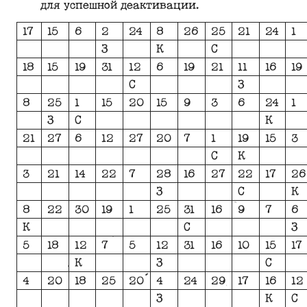
для успешной деактивации.
17
15
6
2
24
8
26
25
21
24
1
З
К
С
18
15
19
31
12
6
19
21
11
16
19
С
З
8
25
1
15
20
15
9
3
6
24
1
З
С
К
21
27
6
12
27
20
7
1
19
15
3
С
К
3
21
14
22
7
28
16
27
22
17
26
З
С
К
8
22
30
19
1
25
31
16
9
7
6
К
С
З
5
18
12
7
5
12
31
16
10
15
17
К
З
С
4
20
18
25
20
4
24
29
17
16
12
З
К
С