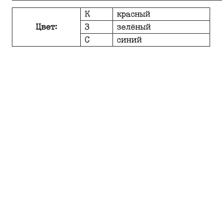
К
красный
Цвет:
З
зелёный
С
синий