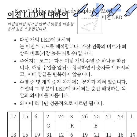
Keep Talking and Nobody Explodes Mod
이진 LED에 대하여
이진 LED
이진법이란 쬐끄만 반짝이 빛들을 이용한
유서 깊은 소통법입니다.
다섯 개의 LED에 표시되
는 이진수 코드를 해석합니다. 가장 왼쪽의 비트가 최
상위 비트(가장 높은 자릿수)입니다.
주어지는 코드는 다음 여덟 개의 수열 중 하나를 따릅
니다. 해당 수열을 앞뒤로 왕복하면서 숫자들이 표시되
고, 이때 양끝은 반복하지 않습니다.
수열 중 몇 개의 숫자 아래에는 문자가 적혀 있습니다.
수열의 그 부분이 LED에 표시되는 순간 해당하는 색
깔의 와이어를 자릅니다.
와이어 하나만 성공적으로 자르면 됩니다.
17
15
6
2
24
8
26
25
21
24
1
G
R
B
18
15
19
31
12
6
19
21
11
16
19