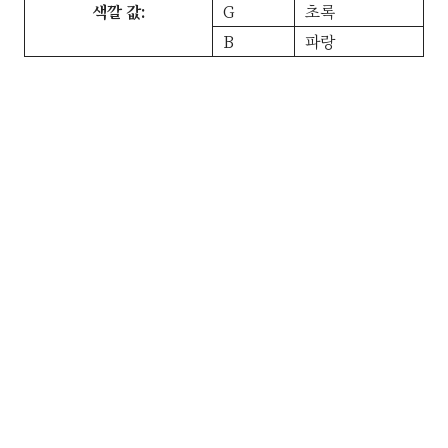
색깔 값:
G
초록
B
파랑