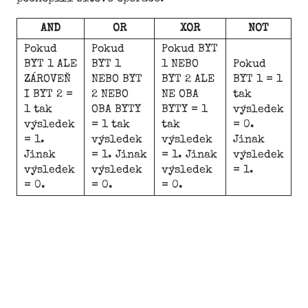
AND
OR
XOR
NOT
Pokud
Pokud
Pokud BYT
BYT 1 ALE
BYT 1
1 NEBO
Pokud
ZÁROVEŇ
NEBO BYT
BYT 2 ALE
BYT 1 = 1
I BYT 2 =
2 NEBO
NE OBA
tak
1 tak
OBA BYTY
BYTY = 1
výsledek
výsledek
= 1 tak
tak
= 0.
= 1.
výsledek
výsledek
Jinak
Jinak
= 1. Jinak
= 1. Jinak
výsledek
výsledek
výsledek
výsledek
= 1.
= 0.
= 0.
= 0.