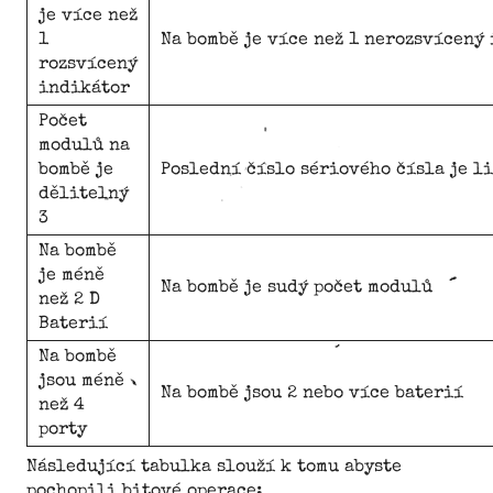
je více než
1
Na bombě je více než 1 nerozsvícený
rozsvícený
indikátor
Počet
modulů na
bombě je
Poslední číslo sériového čísla je l
dělitelný
3
Na bombě
je méně
Na bombě je sudý počet modulů
než 2 D
Baterií
Na bombě
jsou méně
Na bombě jsou 2 nebo více baterií
než 4
porty
Následující tabulka slouží k tomu abyste
pochopili bitové operace: