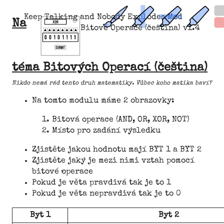
Keep Talking and Nobody Explodes Mod
Na
Bitové Operace (čeština) v1.4
téma Bitových Operací (čeština)
Nikdo nemá rád tento druh matematiky. Vůbec koho matika baví?
Na tomto modulu máme 2 obrazovky:
Bitová operace (AND, OR, XOR, NOT)
Místo pro zadání výsledku
Zjistěte jakou hodnotu mají BYT 1 a BYT 2
Zjistěte jaký je mezi nimi vztah pomocí
bitové operace
Pokud je věta pravdivá tak je to 1
Pokud je věta nepravdivá tak je to 0
Byt 1
Byt 2