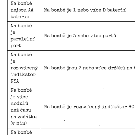
Na bombě
nejsou AA
Na bombě je 1 nebo více D baterií
baterie
Na bombě
je
Na bombě je 3 nebo více portů
paralelní
port
Na bombě
je
rozsvícený
Na bombě jsou 2 nebo více držáků na 
indikátor
NSA
Na bombě
je více
modulů
Na bombě je rozsvícený indikátor BO
než času
na začátku
(v min)
Na bombě