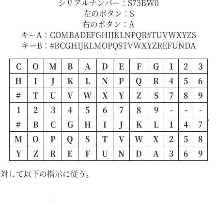
シリアルナンバー：S73BW0
左のボタン：S
右のボタン：A
キーA：COMBADEFGHIJKLNPQR#TUVWXYZS
キーB：#BCGHIJKLMOPQSTVWXYZREFUNDA
C
O
M
B
A
D
E
F
G
1
2
3
H
I
J
K
L
N
P
Q
R
4
5
6
#
T
U
V
W
X
Y
Z
S
7
8
9
1
2
3
4
5
6
7
8
9
-
-
-
#
B
C
G
H
I
J
K
L
1
4
7
M
O
P
Q
S
T
V
W
X
2
5
8
Y
Z
R
E
F
U
N
D
A
3
6
9
に対して以下の指示に従う。
。