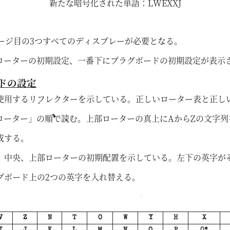
新たな暗号化された単語：LWEXXJ
ージ目の3つすべてのディスプレーが必要となる。
にローターの初期設定、一番下にプラグボードの初期設定が表示
ードの設定
使用するリフレクターを示している。正しいローター表と正し
部ローター」の順で読む。上部ローターの真上にAからZの文字
成する。
、中央、上部ローターの初期配置を示している。左下の英字が
グボード上の2つの英字を入れ替える。
V
Z
N
T
O
W
Y
H
X