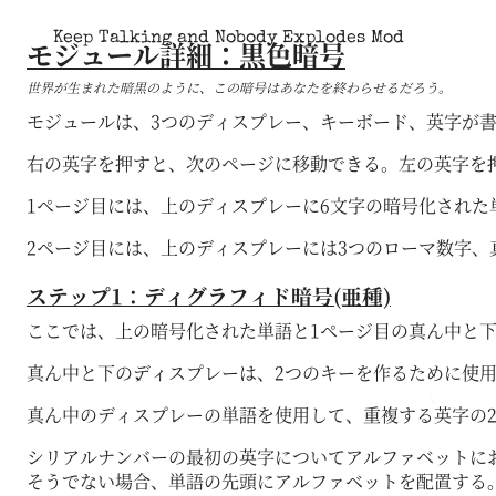
Keep Talking and Nobody Explodes Mod
モジュール詳細：黒色暗号
世界が生まれた暗黒のように、この暗号はあなたを終わらせるだろう。
モジュールは、3つのディスプレー、キーボード、英字が書
右の英字を押すと、次のページに移動できる。左の英字を
1ページ目には、上のディスプレーに6文字の暗号化され
2ページ目には、上のディスプレーには3つのローマ数字、
ステップ1：ディグラフィド暗号(亜種)
ここでは、上の暗号化された単語と1ページ目の真ん中と
真ん中と下のディスプレーは、2つのキーを作るために使
真ん中のディスプレーの単語を使用して、重複する英字の
シリアルナンバーの最初の英字についてアルファベットにおける位置
そうでない場合、単語の先頭にアルファベットを配置する