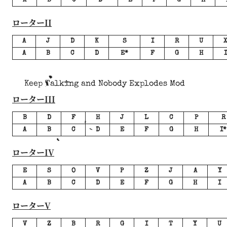
A
B
C
D*
E
F
G
H
ローターII
A
J
D
K
S
I
R
U
A
B
C
D
E*
F
G
H
I
Keep Talking and Nobody Explodes Mod
ローターIII
B
D
F
H
J
L
C
P
R
A
B
C
D
E
F
G
H
I*
ローターIV
E
S
O
V
P
Z
J
A
Y
A
B
C
D
E
F
G
H
I
ローターV
V
Z
B
R
G
I
T
Y
U