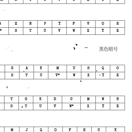
R
S
T
U
V
W
X
Y
Z
G
Z
N
P
Y
F
V
O
E
*
S
T
U
V
W
X
Y
Z
黒色暗号
G
A
K
M
U
S
Q
O
S
T
U
V*
W
X
Y
Z
T
G
K
D
C
M
W
B
S
T
U
V
W*
X
Y
Z
M
J
Q
O
F
E
C
K