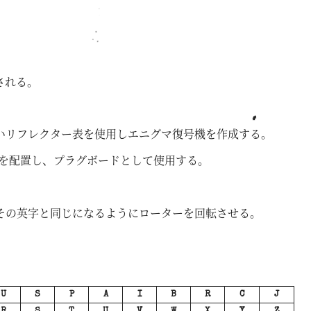
される。
いリフレクター表を使用しエニグマ復号機を作成する。
列を配置し、プラグボードとして使用する。
その英字と同じになるようにローターを回転させる。
U
S
P
A
I
B
R
C
J