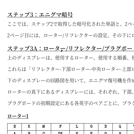
ステップ3：エニグマ暗号
ここでは、ステップ2で取得した暗号化された単語と、2ペ
2ページ目には、ローター/リフレクターの設定、その下
ステップ3A：ローター/リフレクター/プラグボ
上のディスプレーは、使用するローター、使用する順番、
これらは「リフレクター-下部ローター-中央ローター-上
下のディスプレーの回路図を用いて、エニグマ復号機を作
ローターの真下にあるディスプレーには、それぞれ、下部
プラグボードの初期設定にある各英字のペアごとに、プラ
ローターI
E
K
M
F
L
G
D
Q