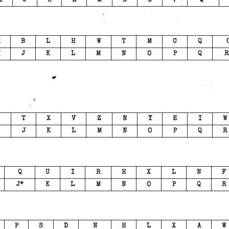
I
J
K
L
M
N
O
P
Q*
X
B
L
H
W
T
M
C
Q
J
K
L
M
N
O
P
Q
R
T
X
V
Z
N
Y
E
I
W
J
K
L
M
N
O
P
Q
R
Q
U
I
R
H
X
L
N
F
J*
K
L
M
N
O
P
Q
R
P
S
D
N
H
L
X
A
W