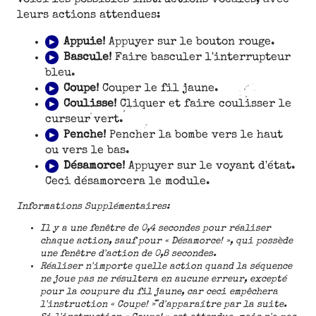
Voici les possibles instructions vocales, avec
leurs actions attendues:
▶
Appuie!
Appuyer sur le bouton rouge.
▶
Bascule!
Faire basculer l'interrupteur
bleu.
▶
Coupe!
Couper le fil jaune.
▶
Coulisse!
Cliquer et faire coulisser le
curseur vert.
▶
Penche!
Pencher la bombe vers le haut
ou vers le bas.
▶
Désamorce!
Appuyer sur le voyant d'état.
Ceci désamorcera le module.
Informations Supplémentaires:
Il y a une fenêtre de 0,4 secondes pour réaliser
chaque action, sauf pour « Désamorce! », qui possède
une fenêtre d'action de 0,8 secondes.
Réaliser n'importe quelle action quand la séquence
ne joue pas ne résultera en aucune erreur, excepté
pour la coupure du fil jaune, car ceci empêchera
l'instruction « Coupe! » d'apparaître par la suite.