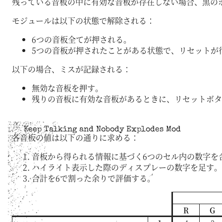
残っている音板の中に有効な音板が存在しない場合、黒の
モジュールは以下の状態で解除される：
6つの音板全てが押される。
5つの音板が押されたことがある状態で、リセットが
以下の場合、ミスが記録される：
無効な音板を押す。
残りの音板に有効な音板があるときに、リセットボタ
Keep Talking and Nobody Explodes Mod
各音板の値は以下の通りに求める：
音板から得られる情報に基づく6つのセル内の数字を
ハイライト表示した際のディスプレーの数字を足す。
合計を6で割った余りで評価する。
R
G