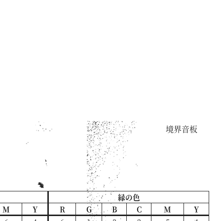
境界音板
縁の色
M
Y
R
G
B
C
M
Y