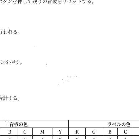
ボタンを押して残りの音板をリセットする。
行われる。
ンを押す。
合計する。
音板の色
ラベルの色
B
C
M
Y
R
G
B
C