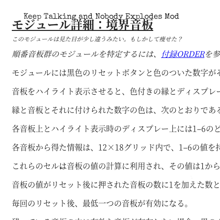
Keep Talking and Nobody Explodes Mod
モジュール詳細：境界音板
このモジュールは見た目が少し違うみたい。もしかして痩せた？
順番音板群のモジュールを特定するには、
付録ORDER
を参
モジュールには黒色のリセットボタンと色のついた数字が
音板をハイライト表示させると、色付きの縁とディスプレ
縁と音板とそれに付けられた数字の色は、次のとおりである：赤(
各音板上とハイライト表示時のディスプレー上には1–6の
各音板から得た情報は、12×18グリッド内で、1–6の値
これらのセルは音板の値の計算に利用され、その値は1から
音板の値がリセット後に押された音板の数に1を加えた数
毎回のリセット後、最低一つの音板が有効になる。