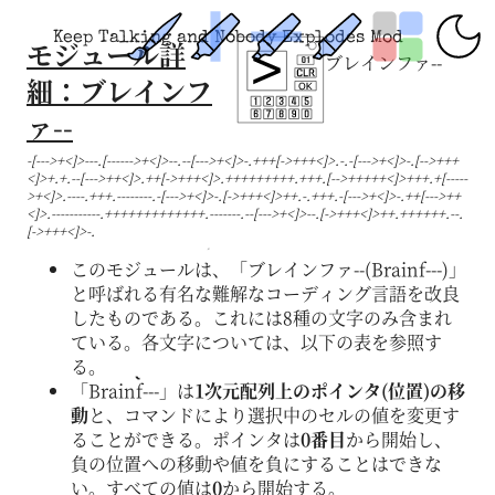
Keep Talking and Nobody Explodes Mod
モジュール詳
ブレインファ--
細：ブレインフ
ァ--
-[--->+<]>---.[------>+<]>--.--[--->+<]>-.+++[->+++<]>.-.-[--->+<]>-.[-->+++
<]>+.+.--[--->++<]>.++[->+++<]>.+++++++++.+++.[-->+++++<]>+++.+[-----
>+<]>.----.+++.--------.-[--->+<]>-.[->+++<]>++.-.+++.-[--->+<]>-.++[--->++
<]>.-----------.+++++++++++++.-------.--[--->+<]>--.[->+++<]>++.++++++.--.
[->+++<]>-.
このモジュールは、「ブレインファ--(Brainf---)」
と呼ばれる有名な難解なコーディング言語を改良
したものである。これには8種の文字のみ含まれ
ている。各文字については、以下の表を参照す
る。
「Brainf---」は
1次元配列上のポインタ(位置)の移
動
と、コマンドにより選択中のセルの値を変更す
ることができる。ポインタは
0番目
から開始し、
負の位置への移動や値を負にすることはできな
い。すべての値は
0
から開始する。