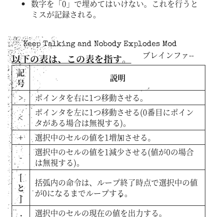
数字を「0」で埋めてはいけない。これを行うと
ミスが記録される。
Keep Talking and Nobody Explodes Mod
ブレインファ--
以下の表は、この表を指す。
記
説明
号
>
ポインタを右に1つ移動させる。
ポインタを左に1つ移動させる(0番目にポイン
<
タがある場合は無視する)。
+
選択中のセルの値を1増加させる。
選択中のセルの値を1減少させる(値が0の場合
-
は無視する)。
[
括弧内の命令は、ループ終了時点で選択中の値
と
が0になるまでループする。
]
.
選択中のセルの現在の値を出力する。