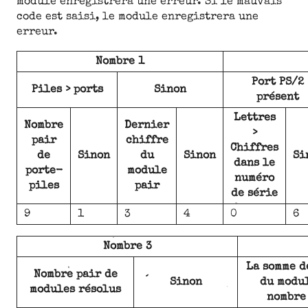
module enregistrera une erreur. Si le mauvais
code est saisi, le module enregistrera une
erreur.
Nombre 1
Port PS/2
Piles > ports
Sinon
présent
Lettres
Nombre
Dernier
>
pair
chiffre
Chiffres
de
Sinon
du
Sinon
Si
dans le
porte-
module
numéro
piles
pair
de série
9
1
3
4
0
6
Nombre 3
La somme d
Nombre pair de
Sinon
du modul
modules résolus
nombre