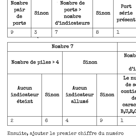
Nombre
Nombre de
Port
pair
ports >
Sinon
Sinon
série
de
nombre
présent
ports
d’indicateurs
9
3
7
8
1
Nombre 7
Nomb
Nombre de piles > 4
Sinon
d’
Le n
de s
Aucun
Aucun
conti
indicateur
Sinon
indicateur
Sinon
d
éteint
allumé
carac
B,U,R,
2
6
4
9
1
Ensuite, ajouter le premier chiffre du numéro