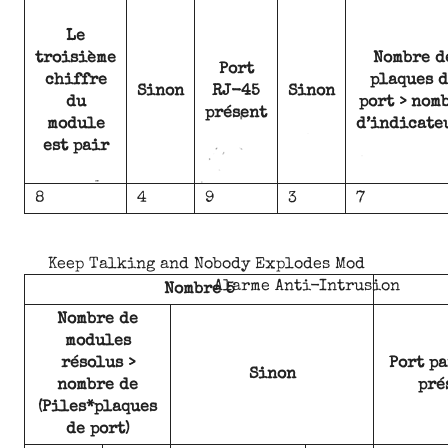
Le
troisième
Nombre d
Port
chiffre
plaques d
Sinon
RJ-45
Sinon
du
port > nom
présent
module
d’indicate
est pair
8
4
9
3
7
Keep Talking and Nobody Explodes Mod
Alarme Anti-Intrusion
Nombre 5
Nombre de
modules
résolus >
Port p
Sinon
nombre de
pré
(Piles*plaques
de port)