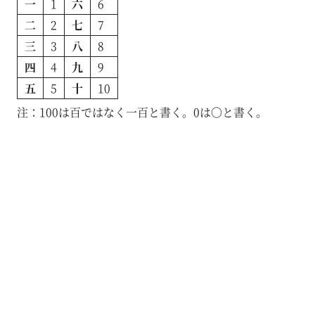
一
1
六
6
二
2
七
7
三
3
八
8
四
4
九
9
五
5
十
10
注：100は百ではなく一百と書く。0は〇と書く。