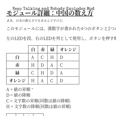
Keep Talking and Nobody Explodes Mod
モジュール詳細：中国の数え方
まあ、日本の数え方でもあるんですけど。
このモジュールには、漢数字が書かれた4つのボタンと2つの
左のLEDを段、右のLEDを列として使用し、ボタンを押す
白
赤
緑
オレンジ
白
A
C
H
D
赤
H
D
A
C
緑
C
H
D
A
オレンジ
H
A
C
D
A = 値の昇順
D = 値の降順
C = 文字数の昇順(同数は値の降順)
H = 文字数の降順(同数は値の昇順)