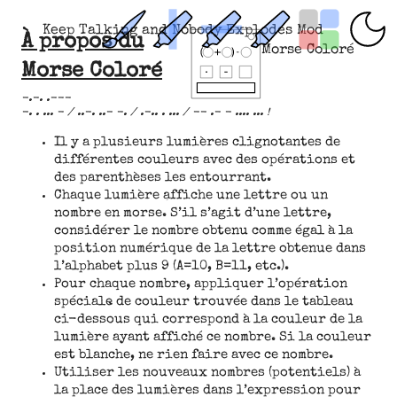
Keep Talking and Nobody Explodes Mod
À propos du
Morse Coloré
Morse Coloré
-.-. .---
-. . ... - / ..-. ..- -. / .-.. . ... / -- .- - .... ... !
Il y a plusieurs lumières clignotantes de
différentes couleurs avec des opérations et
des parenthèses les entourrant.
Chaque lumière affiche une lettre ou un
nombre en morse. S’il s’agit d’une lettre,
considérer le nombre obtenu comme égal à la
position numérique de la lettre obtenue dans
l’alphabet plus 9 (A=10, B=11, etc.).
Pour chaque nombre, appliquer l’opération
spéciale de couleur trouvée dans le tableau
ci-dessous qui correspond à la couleur de la
lumière ayant affiché ce nombre. Si la couleur
est blanche, ne rien faire avec ce nombre.
Utiliser les nouveaux nombres (potentiels) à
la place des lumières dans l’expression pour