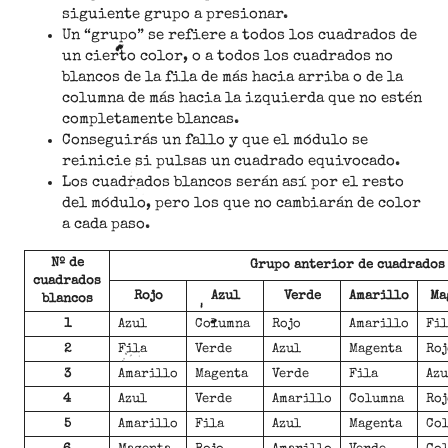
siguiente grupo a presionar.
Un “grupo” se refiere a todos los cuadrados de
un cierto color, o a todos los cuadrados no
blancos de la fila de más hacia arriba o de la
columna de más hacia la izquierda que no estén
completamente blancas.
Conseguirás un fallo y que el módulo se
reinicie si pulsas un cuadrado equivocado.
Los cuadrados blancos serán así por el resto
del módulo, pero los que no cambiarán de color
a cada paso.
Nº de
Grupo anterior de cuadrados
cuadrados
Rojo
Azul
Verde
Amarillo
Ma
blancos
1
Azul
Columna
Rojo
Amarillo
Fil
2
Fila
Verde
Azul
Magenta
Roj
3
Amarillo
Magenta
Verde
Fila
Azu
4
Azul
Verde
Amarillo
Columna
Roj
5
Amarillo
Fila
Azul
Magenta
Co