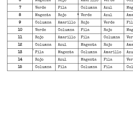
6
Magenta
Rojo
Amarillo
Verde
Co
7
Verde
Fila
Columna
Azul
Ma
8
Magenta
Rojo
Verde
Azul
Am
9
Columna
Amarillo
Rojo
Verde
Fil
10
Verde
Columna
Fila
Rojo
Ma
11
Rojo
Amarillo
Fila
Columna
Ve
12
Columna
Azul
Magenta
Rojo
Am
13
Fila
Magenta
Columna
Amarillo
Azu
14
Rojo
Azul
Magenta
Fila
Ve
15
Columna
Fila
Columna
Fila
Co