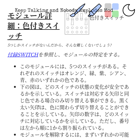
Keep Talking and Nobody Explodes Mod
モジュール詳
色付きスイッチ
細：色付きスイ
ッチ
5つしかスイッチがないんだから、そんな難しくないでしょう?
付録SWITCH
を参照し、モジュールの特定をする。
このモジュールには、5つのスイッチがある。そ
れぞれのスイッチはオレンジ、緑、紫、シアン、
青、赤のいずれかの色である。
下の図は、どのスイッチの状態の変化が安全であ
るかを示している。スイッチは対応する矢印と同
じ色である場合のみ切り替える事ができる。黒く
太い矢印は、色に関わらず切り替えることができ
ることを示している。矢印の数字は、どのスイッ
チに対応しているかを示している。ただし、番号
は左から順に1から割り振られている。
モジュールを解除するには、まずいずれかの可能