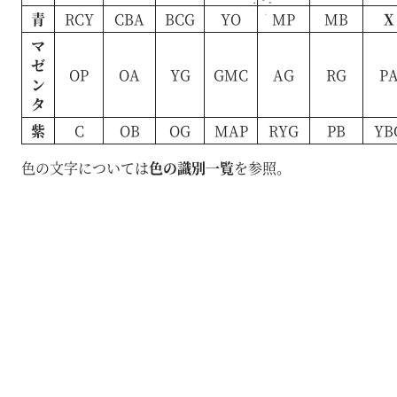
青
RCY
CBA
BCG
YO
MP
MB
X
マ
ゼ
OP
OA
YG
GMC
AG
RG
P
ン
タ
紫
C
OB
OG
MAP
RYG
PB
YB
色の文字については
色の識別一覧
を参照。