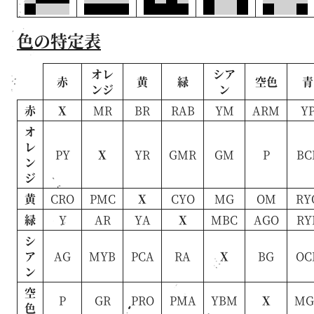
色の特定表
オレ
シア
赤
黄
緑
空色
青
ンジ
ン
赤
X
MR
BR
RAB
YM
ARM
Y
オ
レ
PY
X
YR
GMR
GM
P
BC
ン
ジ
黄
CRO
PMC
X
CYO
MG
OM
RY
緑
Y
AR
YA
X
MBC
AGO
RY
シ
ア
AG
MYB
PCA
RA
X
BG
OC
ン
空
P
GR
PRO
PMA
YBM
X
MG
色