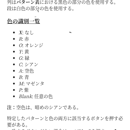
列は
パターン表
における黒色の部分の色を使用する。
段は白色の部分の色を使用する。
色の識別一覧
X
: なし
R
: 赤
O
: オレンジ
Y
: 黄
G
: 緑
C
: シアン
A
: 空色
B
: 青
M
: マゼンタ
P
: 紫
Blank
: 任意の色
注：
空色は、暗めのシアンである。
特定したパターンと色の両方に該当するボタンを押す必
要がある。