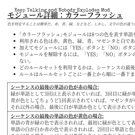
Keep Talking and Nobody Explodes Mod
モジュール詳細：カラーフラッシュ
色を特定することは簡単だ。赤、青、緑、などなど。しかし、文字の色が違う色
｢カラーフラッシュ｣モジュールは8つの色を表す単
利用される色は赤、黄色、緑、青、マゼンタと白であ
加えてモジュールには「YES」ボタンと「NO」ボタ
モジュールを解除するには、「YES」「NO」ボタン
ない。
どのルールセットを利用するかは、シーケンスの最後
ルールはルールセットごとに一番上から順に一番下ま
シーケンスの最後の単語の色が赤の場合:
緑が単語として3回以上表示されていれば、3回目に緑が
青が色としてちょうど1回表示されていれば、マゼンタが
それ以外の場合、最後に白が単語か色として表示されてい
シーケンスの最後の単語の色が黄色の場合:
単語の青が緑の色で表示されれば、最初に緑が色として表
単語の白が白か赤の色で表示されれば、2回目に単語と色