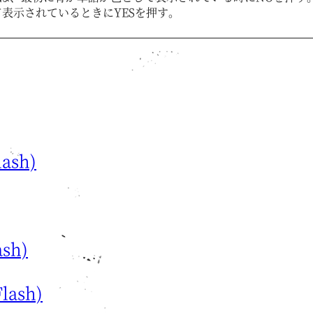
表示されているときにYESを押す。
ash)
sh)
ash)