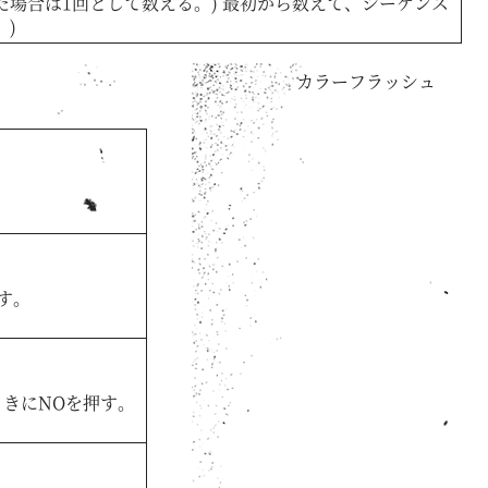
場合は1回として数える。) 最初から数えて、シーケンス
)
カラーフラッシュ
す。
きにNOを押す。
。