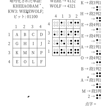
暗号化された単語:
WERE → 4132
K → 段3列1
KHEEAOBAM
WOLF → 4321
→
KW3: WEREWOLF;
H → 段2列2
4
1
3
2
ビット: 01100
→
4
E → 段4列1
1
2
3
4
→
3
1
A
B
C
D
E → 段4列1
→
2
2
G
H
I
J
A → 段1列1
1
→
3
K
M
N
P
O → 段4列2
4
E
O
L
F
→
B → 段1列2
→
A → 段1列1
→
M → 段3列
2 →
点字 =