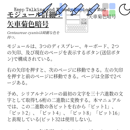
Keep Talking and Nobody Explodes Mod
モジュール詳細：
矢車菊色暗号
矢車菊色暗号
Centaureae cyanisは綺麗な色を
持つ。
モジュールは、3つのディスプレー、キーボード、2つ
の矢印、及び現在のページを表示するボタン(送信ボタ
ン)で構成されている。
右の矢印を押すと、次のページに移動できる。左の矢印
を押すと前のページに移動できる。ページは全部で2ペ
ージある。
予め、シリアルナンバーの最初の文字を三十六進数の文
字として取得し6桁の二進数に変換する。本マニュアル
では、この二進数の各ビットを右から「ビット1」、
「ビット2」、「ビット4」、「ビット8」「ビット16」
と表現している(ビット32は使用しない)。