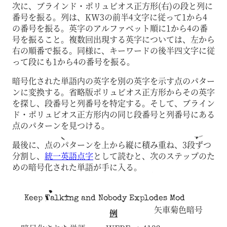
次に、ブラインド・ポリュビオス正方形(右)の段と列に
番号を振る。列は、KW3の前半4文字に従って1から4
の番号を振る。英字のアルファベット順に1から4の番
号を振ること。複数回出現する英字については、左から
右の順番で振る。同様に、キーワードの後半四文字に従
って段にも1から4の番号を振る。
暗号化された単語内の英字を別の英字を示す点のパター
ンに変換する。省略版ポリュビオス正方形からその英字
を探し、段番号と列番号を特定する。そして、ブライン
ド・ポリュビオス正方形内の同じ段番号と列番号にある
点のパターンを見つける。
最後に、点のパターンを上から縦に積み重ね、3段ずつ
分割し、
統一英語点字
として読むと、次のステップのた
めの暗号化された単語が手に入る。
Keep Talking and Nobody Explodes Mod
矢車菊色暗号
例