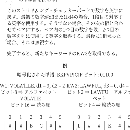
このストラドリング・チェッカーボードで数字を英字に
戻す。最初の数字がd3またはd4の場合、1段目の対応す
る英字を使用する。そうでない場合、その次の桁と合わ
せてペアにする。ペア内の1つ目の数字を段、2つ目の
数字を列に使用して英字を取得する。最後に1桁残った
場合、それは無視する。
完了すると、新たなキーワードのKW3を取得できる。
例
暗号化された単語: BKPVPJCJF ビット: 01100
W1: VOLATILE, d1 = 3, d2 = 2
KW2: LAWFUL, d3 = 0, d4 = 
ビット8 ⇒ アルファベット +
ビット2 ⇒ LAWFU + アルフ
VOLATIE
ベット
ビット16 ⇒ 読み順
ビット4 ⇒ 縦読み順
0
1
2
3
4
5
0
1
2
3
4
#
#
B
C
#
#
L
#
#
K
#