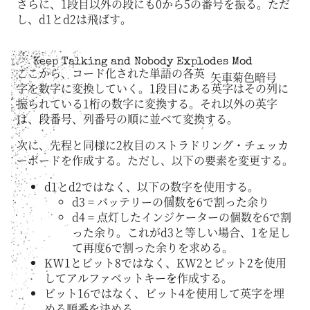
さらに、1段目以外の段にも0から5の番号を振る。ただ
し、d1とd2は飛ばす。
Keep Talking and Nobody Explodes Mod
ここから、コード化された単語の各英
矢車菊色暗号
字を数字に変換していく。1段目にある英字はその列に
振られている1桁の数字に変換する。それ以外の英字
は、段番号、列番号の順に並べて変換する。
次に、先程と同様に2枚目のストラドリング・チェッカ
ーボードを作成する。ただし、以下の要素を変更する。
d1とd2ではなく、以下の数字を使用する。
d3 = バッテリーの個数を6で割った余り
d4 = 点灯したインジケーターの個数を6で割
った余り。これがd3と等しい場合、1を足し
て再度6で割った余りを求める。
KW1とビット8ではなく、KW2とビット2を使用
してアルファベットキーを作成する。
ビット16ではなく、ビット4を使用して英字を埋
める順番を決める。