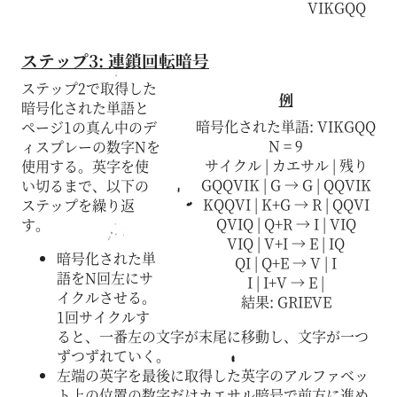
VIKGQQ
ステップ3: 連鎖回転暗号
ステップ2で取得した
例
暗号化された単語と
暗号化された単語: VIKGQQ
ページ1の真ん中のデ
N = 9
ィスプレーの数字Nを
サイクル | カエサル | 残り
使用する。英字を使
GQQVIK | G → G | QQVIK
い切るまで、以下の
KQQVI | K+G → R | QQVI
ステップを繰り返
QVIQ | Q+R → I | VIQ
す。
VIQ | V+I → E | IQ
暗号化された単
QI | Q+E → V | I
語をN回左にサ
I | I+V → E |
イクルさせる。
結果: GRIEVE
1回サイクルす
ると、一番左の文字が末尾に移動し、文字が一つ
ずつずれていく。
左端の英字を最後に取得した英字のアルファベッ
ト上の位置の数字だけカエサル暗号で前方に進め