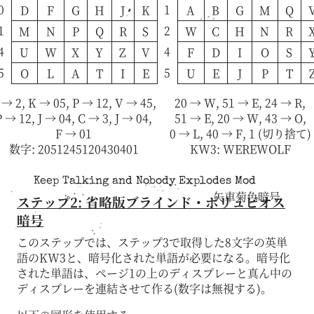
0
1
D
F
G
H
J
K
A
B
G
M
Q
1
2
M
N
P
Q
R
S
W
C
H
N
R
4
4
U
W
X
Y
Z
V
F
D
I
O
S
5
5
O
L
A
T
I
E
U
E
J
P
T
 → 2
,
K → 05
,
P → 12
,
V → 45
,
20 → W
,
51 → E
,
24 → R
,
P → 12
,
J → 04
,
C → 3
,
J → 04
,
51 → E
,
20 → W
,
43 → O
,
F → 01
0 → L
,
40 → F
,
1 (切り捨て)
数字: 2051245120430401
KW3: WEREWOLF
Keep Talking and Nobody Explodes Mod
矢車菊色暗号
ステップ2: 省略版ブラインド・ポリュビオス
暗号
このステップでは、ステップ3で取得した8文字の英単
語のKW3と、暗号化された単語が必要になる。暗号化
された単語は、ページ1の上のディスプレーと真ん中の
ディスプレーを連結させて作る(数字は無視する)。