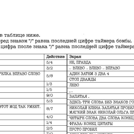
 в таблице ниже.
ед знаком "/" равна последней цифре таймера бомбы.
цифра после знака "/" равна последней цифре таймера
Действие
Экран
5/4
НЕ, ПРАВДА
3/2
← ВЛЕВО → ВЛЕВО → ВПРАВО
РЕЛКА ВПРАВО СЛОВО
АДИН ЗАТЕМ 3 ДВА 4
5/8
СТОП ДВАЖДЫ
1/3
ЛЕВО
1/5
, .
9/0
ЗАПЯТАЯ .
5/3
ЗДЕСЬ ТРИ СЛОВА БЕЗ ЗНАКОВ Г
ЭТОТ МОД ТАК УМЕЕТ.
НИКОЛАЙ ЕЛЕНА ЗАПЯТАЯ ПРОБЕЛ
8/7
МЯГКИЙ ЗНАК НИКОЛАЙ ОЛЬГА ПР
4/0
ЧЕТЫРЕ СЛОВА ДВА СЛОВА КОНЕЦ
1/4
ФРАЗА: КОНЕЦ ЦИТАТЫ
2/5
ПУСТО ПРОБЕЛ