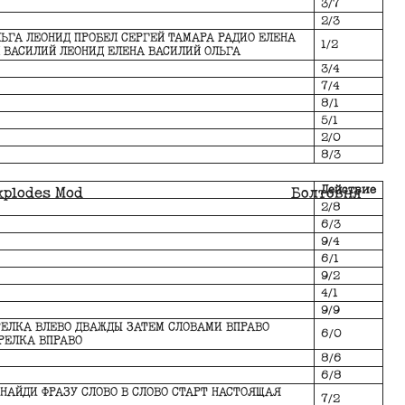
3/7
2/3
ЬГА ЛЕОНИД ПРОБЕЛ СЕРГЕЙ ТАМАРА РАДИО ЕЛЕНА
1/2
 ВАСИЛИЙ ЛЕОНИД ЕЛЕНА ВАСИЛИЙ ОЛЬГА
3/4
7/4
8/1
5/1
2/0
8/3
Действие
xplodes Mod
Болтовня
2/8
6/3
9/4
6/1
9/2
4/1
9/9
РЕЛКА ВЛЕВО ДВАЖДЫ ЗАТЕМ СЛОВАМИ ВПРАВО
6/0
РЕЛКА ВПРАВО
8/6
6/8
 НАЙДИ ФРАЗУ СЛОВО В СЛОВО СТАРТ НАСТОЯЩАЯ
7/2