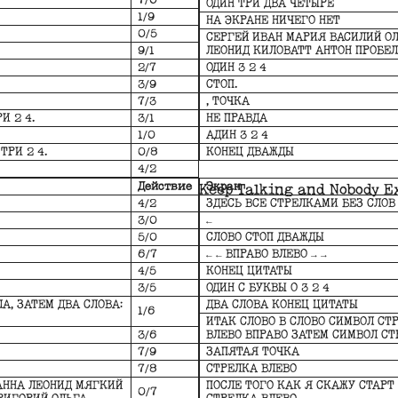
7/0
ОДИН ТРИ ДВА ЧЕТЫРЕ
1/9
НА ЭКРАНЕ НИЧЕГО НЕТ
0/5
СЕРГЕЙ ИВАН МАРИЯ ВАСИЛИЙ ОЛ
9/1
ЛЕОНИД КИЛОВАТТ АНТОН ПРОБЕЛ
2/7
ОДИН 3 2 4
3/9
СТОП.
7/3
, ТОЧКА
И 2 4.
3/1
НЕ ПРАВДА
1/0
АДИН 3 2 4
ТРИ 2 4.
0/8
КОНЕЦ ДВАЖДЫ
4/2
Действие
Экран
Keep Talking and Nobody E
4/2
ЗДЕСЬ ВСЕ СТРЕЛКАМИ БЕЗ СЛОВ
3/0
←
5/0
СЛОВО СТОП ДВАЖДЫ
6/7
← ← ВПРАВО ВЛЕВО → →
4/5
КОНЕЦ ЦИТАТЫ
3/5
ОДИН С БУКВЫ О 3 2 4
А, ЗАТЕМ ДВА СЛОВА:
ДВА СЛОВА КОНЕЦ ЦИТАТЫ
1/6
ИТАК СЛОВО В СЛОВО СИМВОЛ СТ
3/6
ВЛЕВО ВПРАВО ЗАТЕМ СИМВОЛ СТ
7/9
ЗАПЯТАЯ ТОЧКА
7/8
СТРЕЛКА ВЛЕВО
АННА ЛЕОНИД МЯГКИЙ
ПОСЛЕ ТОГО КАК Я СКАЖУ СТАРТ
0/7