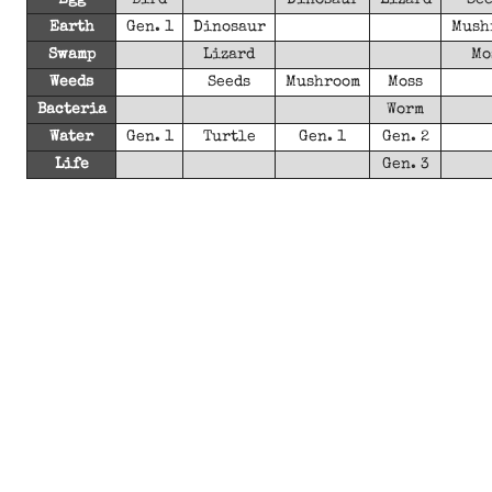
Egg
Bird
Dinosaur
Lizard
Se
Earth
Gen. 1
Dinosaur
Mush
Swamp
Lizard
Mo
Weeds
Seeds
Mushroom
Moss
Bacteria
Worm
Water
Gen. 1
Turtle
Gen. 1
Gen. 2
Life
Gen. 3