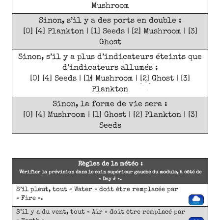
Mushroom
Sinon, s’il y a des ports en double :
[0] [4] Plankton | [1] Seeds | [2] Mushroom | [3]
Ghost
Sinon, s’il y a plus d’indicateurs éteints que
d’indicateurs allumés :
[0] [4] Seeds | [1] Mushroom | [2] Ghost | [3]
Plankton
Sinon, la forme de vie sera :
[0] [4] Mushroom | [1] Ghost | [2] Plankton | [3]
Seeds
Règles de la météo :
Vérifier la prévision dans le coin supérieur gauche du module, à côté de
« Day # ».
S’il pleut, tout « Water » doit être remplacée par
« Fire ».
S’il y a du vent, tout « Air » doit être remplacé par