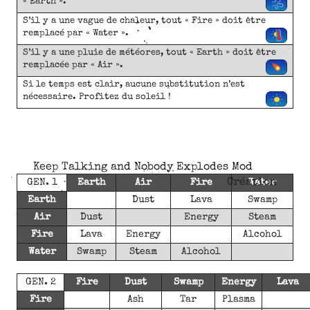
« Earth ».
S’il y a une vague de chaleur, tout « Fire » doit être
remplacé par « Water ».
S’il y a une pluie de météores, tout « Earth » doit être
remplacée par « Air ».
Si le temps est clair, aucune substitution n’est
nécessaire. Profitez du soleil !
Keep Talking and Nobody Explodes Mod
Création
GEN. 1
Earth
Air
Fire
Water
Earth
Dust
Lava
Swamp
Air
Dust
Energy
Steam
Fire
Lava
Energy
Alcohol
Water
Swamp
Steam
Alcohol
GEN. 2
Fire
Dust
Swamp
Energy
Lava
Fire
Ash
Tar
Plasma