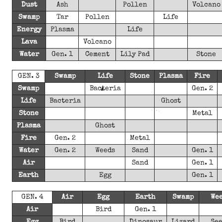
Dust
Ash
Pollen
Volcano
Swamp
Tar
Pollen
Life
Energy
Plasma
Life
Lava
Volcano
Water
Gen. 1
Cement
Lily Pad
Stone
GEN. 3
Swamp
Life
Stone
Plasma
Fire
Swamp
Bacteria
Gen. 2
Life
Bacteria
Ghost
Stone
Metal
Plasma
Ghost
Fire
Gen. 2
Metal
Water
Gen. 2
Weeds
Sand
Gen. 1
Air
Sand
Gen. 1
Earth
Egg
Gen. 1
GEN. 4
Air
Egg
Earth
Swamp
We
Air
Bird
Gen. 1