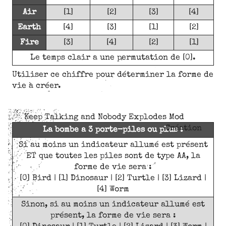
Air
[1]
[2]
[3]
[4]
Earth
[4]
[3]
[1]
[2]
Fire
[3]
[4]
[2]
[1]
Le temps clair a une permutation de [0].
Utiliser ce chiffre pour déterminer la forme de
vie à créer.
Keep Talking and Nobody Explodes Mod
Création
La bombe a 3 porte-piles ou plus :
Si au moins un indicateur allumé est présent
ET que toutes les piles sont de type AA, la
forme de vie sera :
[0] Bird | [1] Dinosaur | [2] Turtle | [3] Lizard |
[4] Worm
Sinon, si au moins un indicateur allumé est
présent, la forme de vie sera :