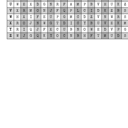
U
W
E
X
D
G
N
R
F
A
M
P
B
V
H
U
K
Z
V
X
R
M
O
N
J
F
Q
P
L
C
I
D
K
Z
B
S
W
H
X
I
F
E
U
P
G
M
C
D
Z
V
N
W
R
S
X
R
O
J
N
W
G
T
D
I
C
Y
B
U
V
E
K
M
Y
R
I
Q
J
F
X
C
U
B
N
O
W
E
D
V
P
G
Z
W
J
G
Q
K
Y
O
C
N
B
H
F
T
M
U
D
S