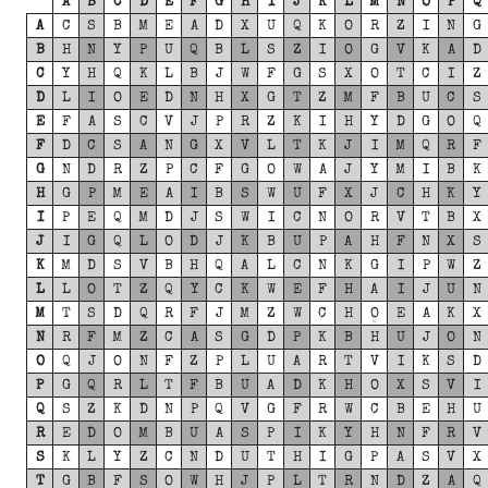
A
B
C
D
E
F
G
H
I
J
K
L
M
N
O
P
Q
A
C
S
B
M
E
A
D
X
U
Q
K
O
R
Z
I
N
G
B
H
N
Y
P
U
Q
B
L
S
Z
I
O
G
V
K
A
D
C
Y
H
Q
K
L
B
J
W
F
G
S
X
O
T
C
I
Z
D
L
I
O
E
D
N
H
X
G
T
Z
M
F
B
U
C
S
E
F
A
S
C
V
J
P
R
Z
K
I
H
Y
D
G
O
Q
F
D
C
S
A
N
G
X
V
L
T
K
J
I
M
Q
R
F
G
N
D
R
Z
P
C
F
G
O
W
A
J
Y
M
I
B
K
H
G
P
M
E
A
I
B
S
W
U
F
X
J
C
H
K
Y
I
P
E
Q
M
D
J
S
W
I
C
N
O
R
V
T
B
X
J
I
G
Q
L
O
D
J
K
B
U
P
A
H
F
N
X
S
K
M
D
S
V
B
H
Q
A
L
C
N
K
G
I
P
W
Z
L
L
O
T
Z
Q
Y
C
K
W
E
F
H
A
I
J
U
N
M
T
S
D
Q
R
F
J
M
Z
W
C
H
O
E
A
K
X
N
R
F
M
Z
C
A
S
G
D
P
K
B
H
U
J
O
N
O
Q
J
O
N
F
Z
P
L
U
A
R
T
V
I
K
S
D
P
G
Q
R
L
T
F
B
U
A
D
K
H
O
X
S
V
I
Q
S
Z
K
D
N
P
Q
V
G
F
R
W
C
B
E
H
U
R
E
D
O
M
B
U
A
S
P
I
K
Y
H
N
F
R
V
S
K
L
Y
Z
C
N
D
U
T
H
I
G
P
A
S
V
X
T
G
B
F
S
O
W
H
J
P
L
T
R
N
D
Z
A
Q