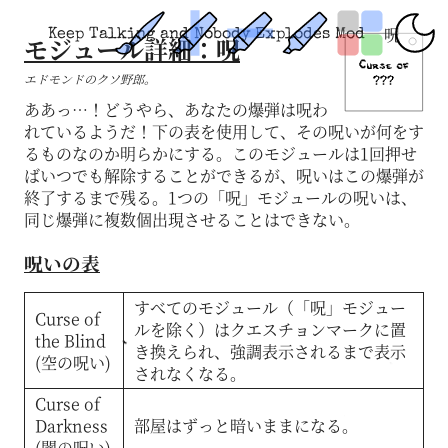
呪
Keep Talking and Nobody Explodes Mod
モジュール詳細：呪
エドモンドのクソ野郎。
ああっ…！どうやら、あなたの爆弾は呪わ
れているようだ！下の表を使用して、その呪いが何をす
るものなのか明らかにする。このモジュールは1回押せ
ばいつでも解除することができるが、呪いはこの爆弾が
終了するまで残る。1つの「呪」モジュールの呪いは、
同じ爆弾に複数個出現させることはできない。
呪いの表
すべてのモジュール（「呪」モジュー
Curse of
ルを除く）はクエスチョンマークに置
the Blind
き換えられ、強調表示されるまで表示
(空の呪い)
されなくなる。
Curse of
Darkness
部屋はずっと暗いままになる。
(闇の呪い)