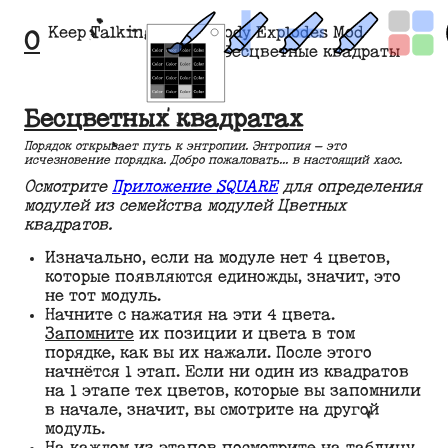
Keep Talking and Nobody Explodes Mod
О
Бесцветные квадраты
Бесцветных квадратах
Порядок открывает путь к энтропии. Энтропия — это
исчезновение порядка. Добро пожаловать... в настоящий хаос.
Осмотрите
Приложение SQUARE
для определения
модулей из семейства модулей Цветных
квадратов.
Изначально, если на модуле нет 4 цветов,
которые появляются единожды, значит, это
не тот модуль.
Начните с нажатия на эти 4 цвета.
Запомните
их позиции и цвета в том
порядке, как вы их нажали. После этого
начнётся 1 этап. Если ни один из квадратов
на 1 этапе тех цветов, которые вы запомнили
в начале, значит, вы смотрите на другой
модуль.
На каждом из этапов посмотрите на таблицу