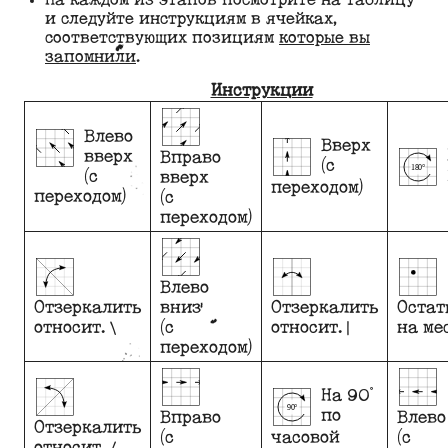
и следуйте инструкциям в ячейках,
соответствующих позициям
которые вы
запомнили
.
Инструкции
Влево
Вверх
вверх
Вправо
(с
(с
вверх
переходом)
переходом)
(с
переходом)
Влево
Отзеркалить
вниз
Отзеркалить
Остат
относит. \
(с
относит. |
на ме
переходом)
На 90°
по
Вправо
Влево
Отзеркалить
(с
часовой
(с
относит. /