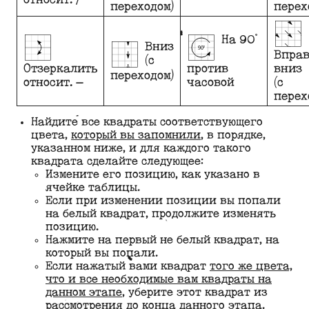
переходом)
перех
На 90°
Вниз
Вправ
(с
Отзеркалить
против
вниз
переходом)
относит. —
часовой
(с
перех
Найдите все квадраты соответствующего
цвета,
который вы запомнили
, в порядке,
указанном ниже, и для каждого такого
квадрата сделайте следующее:
Измените его позицию, как указано в
ячейке таблицы.
Если при изменении позиции вы попали
на белый квадрат, продолжите изменять
позицию.
Нажмите на первый не белый квадрат, на
который вы попали.
Если нажатый вами квадрат
того же цвета,
что и все необходимые вам квадраты на
данном этапе
, уберите этот квадрат из
рассмотрения до конца данного этапа.