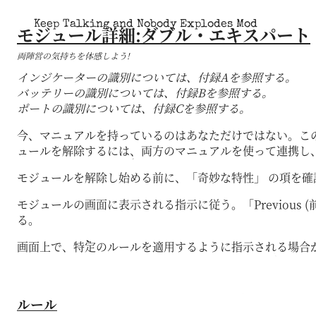
Keep Talking and Nobody Explodes Mod
モジュール詳細:ダブル・エキスパート
両陣営の気持ちを体感しよう!
インジケーターの識別については、付録Aを参照する。
バッテリーの識別については、付録Bを参照する。
ポートの識別については、付録Cを参照する。
今、マニュアルを持っているのはあなただけではない。このモジ
ュールを解除するには、両方のマニュアルを使って連携し
モジュールを解除し始める前に、「奇妙な特性」 の項を確
モジュールの画面に表示される指示に従う。「Previou
る。
画面上で、特定のルールを適用するように指示される場合
ルール