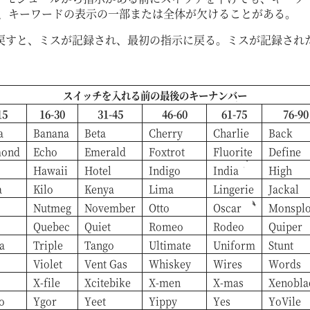
同様に、キーワードの表示の一部または全体が欠けることがある。
戻すと、ミスが記録され、最初の指示に戻る。ミスが記録され
スイッチを入れる前の最後のキーナンバー
15
16-30
31-45
46-60
61-75
76-90
a
Banana
Beta
Cherry
Charlie
Back
mond
Echo
Emerald
Foxtrot
Fluorite
Define
Hawaii
Hotel
Indigo
India
High
a
Kilo
Kenya
Lima
Lingerie
Jackal
Nutmeg
November
Otto
Oscar
Monspl
Quebec
Quiet
Romeo
Rodeo
Quiper
a
Triple
Tango
Ultimate
Uniform
Stunt
Violet
Vent Gas
Whiskey
Wires
Words
X-file
Xcitebike
X-men
X-mas
Xenobla
o
Ygor
Yeet
Yippy
Yes
YoVile