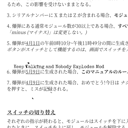
るため、この影響を受けないままとなる。
3. シリアルナンバーに X または Z が含まれる場合、
モジュ
4. 爆弾にある通常モジュール数が30以上である場合、
すべ
「minus (マイナス)」は変更しない。)
5. 爆弾が
4月1日
の午前0時10分~午後11時49分の間に生成
ボタンがスイッチとして機能するのは、画面でスイッチを
Keep Talking and Nobody Explodes Mod
6. 爆弾が
5月9日
に生成された場合、
このマニュアルのルー
7. 爆弾が
4月9日
に生成された場合、おめでとう!今日は
ナ
を押すと、ミスが記録される。
スイッチの切り替え
それぞれの指示が終わると、モジュールはスイッチを下に
れたときに、スイッチを上に戻し、モジュールを解除する