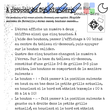
Keep Talking and Nobody Explodes Mod
À propos du Double-Zéro
Double-Zéro
Un module, s’il vous plaît. Secoué, pas agité.
Stupide
morceau de ferraille ; écran cassé, boutons cassés...
L’écran affiche un numéro à deux
chiffres ainsi que cinq touches. À
l’aide des boutons, passer l’affichage à 00 (situé
au centre du tableau ci-dessous), puis appuyer
sur le bouton valider.
Quatre des cinq touches changent le numéro à
l’écran. Sur la base du tableau ci-dessous,
constitué d’une grille 3×3 de grilles 3×3 plus
petites, les boutons se comportent de la manière
suivante :
Le bouton « ↕ » fait passer à la position suivante
en haut ou en bas dans la petite grille actuelle,
en bouclant si le bord est atteint (exemple : 00 à
85 à 14 à 00)
Le bouton « ↔ » fait passer à la position suivante à
gauche ou à droite dans la petite grille
actuelle, en bouclant si le bord est atteint