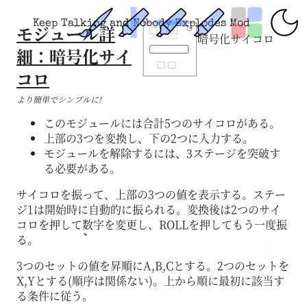
Keep Talking and Nobody Explodes Mod
モジュール詳
暗号化サイコロ
細：暗号化サイ
コロ
より簡単でシンプルに!
このモジュールには合計5つのサイコロがある。
上部の3つを変換し、下の2つに入力する。
モジュールを解除するには、3ステージを突破す
る必要がある。
サイコロを振って、上部の3つの値を表示する。ステー
ジ1は開始時に自動的に振られる。変換後は2つのサイ
コロを押して数字を変更し、ROLLを押してもう一度振
る。
3つのセットの値を昇順にA,B,Cとする。2つのセットを
X,Yとする(順序は関係ない)。上から順に最初に該当す
る条件に従う。