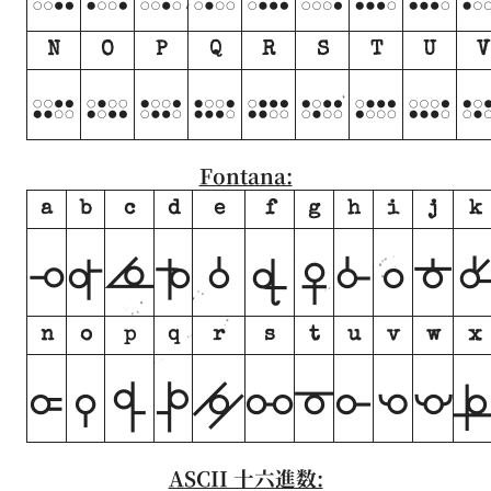
N
O
P
Q
R
S
T
U
V
N
O
P
Q
R
S
T
U
Fontana:
a
b
c
d
e
f
g
h
i
j
k
a
b
c
d
e
f
g
h
i
j
n
o
p
q
r
s
t
u
v
w
x
n
o
p
q
r
s
t
u
v
w
ASCII 十六進数: