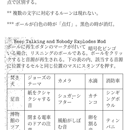
点で区別する。
** 複数の文字に対応するルーンは現れない。
*** ボールが白色の時が「点灯」。黒色の時が消灯。
Keep Talking and Nobody Explodes Mod
ボールに再生ボタンのマークが付いて
暗号化ビンゴ
いる場合、リスニングのボールである。ボールをクリッ
クすると音源が再生される。下の表の内、該当する音源
に位置するセルと同じ位置のマスにスタンプを押す。
焚き
ジョーズの
カメラ
水滴
消防車
火
テーマ
紙をクシャ
シンギ
シュガーシ
カチ
足音
クシャする
ングボ
フター
ンコ
音
ウル
博物
閉まる電車
卵を
館の
風船がしぼ
ティン
のドアの注
割る
ツア
む音
パニ