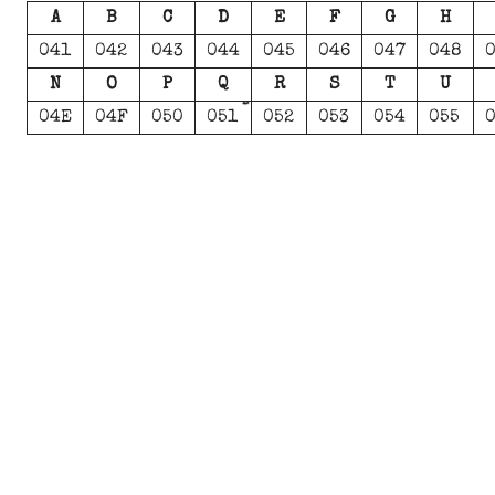
A
B
C
D
E
F
G
H
041
042
043
044
045
046
047
048
N
O
P
Q
R
S
T
U
04E
04F
050
051
052
053
054
055
0