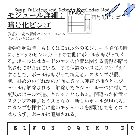
Keep Talking and Nobody Explodes Mod
モジュール詳細：
暗号化ビンゴ
暗号化ビンゴ
引退する前の最後のモジュールにふ
さわしいと私は思う。
爆弾の起動時、もしくはこれ以外のモジュール解除の時
に、5×5 のビンゴカードの右側にボールが転がってく
る。ボールにはカードのマスの位置に関する情報が暗号
化されて記されている。その位置のマスにスタンプを押
すことで、ボールは転がって消える。スタンプが縦、
横、斜めのいずれかの方向に 5 マス連続で揃うとモジ
ュールは解除される。解除したモジュール一つに対して
複数のボールが追加されることもある。間違った位置に
スタンプを押すとミスとなり、新しいボールが現れる。
スタンプを押す前に他のモジュールを解除してもミスに
はならず、ボールは追加される。
E
L
W
G
N
O
Q
T
K
U
D
G