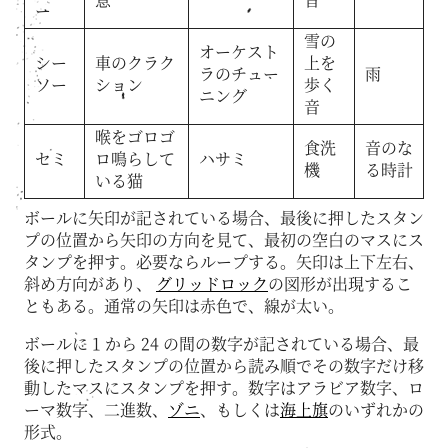
意
音
ー
雪の
オーケスト
シー
車のクラク
上を
ラのチュー
雨
ソー
ション
歩く
ニング
音
喉をゴロゴ
食洗
音のな
セミ
ロ鳴らして
ハサミ
機
る時計
いる猫
ボールに矢印が記されている場合、最後に押したスタン
プの位置から矢印の方向を見て、最初の空白のマスにス
タンプを押す。必要ならループする。矢印は上下左右、
斜め方向があり、
グリッドロック
の図形が出現するこ
ともある。通常の矢印は赤色で、線が太い。
ボールに 1 から 24 の間の数字が記されている場合、最
後に押したスタンプの位置から読み順でその数字だけ移
動したマスにスタンプを押す。数字はアラビア数字、ロ
ーマ数字、二進数、
ゾニ
、もしくは
海上旗
のいずれかの
形式。