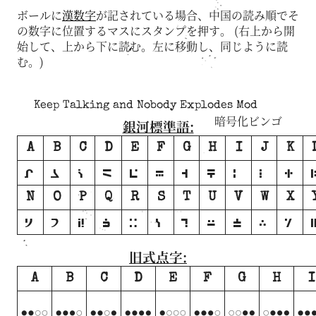
ボールに
漢数字
が記されている場合、中国の読み順でそ
の数字に位置するマスにスタンプを押す。 (右上から開
始して、上から下に読む。左に移動し、同じように読
む。)
Keep Talking and Nobody Explodes Mod
暗号化ビンゴ
銀河標準語:
A
B
C
D
E
F
G
H
I
J
K
A
B
C
D
E
F
G
H
I
J
K
N
O
P
Q
R
S
T
U
V
W
X
N
O
P
Q
R
S
T
U
V
W
X
旧式点字:
A
B
C
D
E
F
G
H
I
A
B
C
D
E
F
G
H