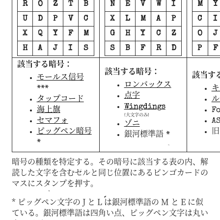
R
O
Z
T
B
N
E
V
W
I
M
Y
U
D
P
V
C
X
L
M
A
P
C
I
X
Q
Y
F
M
G
H
Y
C
Z
O
J
H
A
J
I
S
S
B
F
R
D
P
F
該当する暗号：
該当する暗号：
該当す
モールス信号
ロンバックス
***
キ
点字
タップコード
ル
Wingdings
海上旗
F
(大文字のみ)
セマフォ
A
ゾニ
ピッグペン暗号
旧
銀河標準語 *
*
暗号の種類を特定する。その暗号に該当する表の内、解
読した文字を含むセルと同じ位置にあるビンゴカードの
マスにスタンプを押す。
* ピッグペン文字の J と L は銀河標準語の M と E に似
ている。銀河標準語は四角い点、ピッグペン文字は丸い