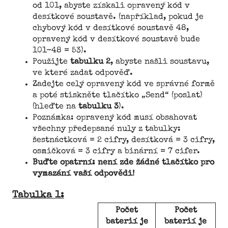
od 101, abyste získali opravený kód v
desítkové soustavě. (například, pokud je
chybový kód v desítkové soustavě 48,
opravený kód v desítkové soustavě bude
101-48 = 53).
Použijte
tabulku 2
, abyste našli soustavu,
ve které zadat odpověď.
Zadejte celý opravený kód ve správné formě
a poté stiskněte tlačítko „Send“ (poslat)
(hleďte na
tabulku 3
).
Poznámka: opravený kód musí obsahovat
všechny předepsané nuly z tabulky:
šestnáctková = 2 cifry, desítková = 3 cifry,
osmičková = 3 cifry a binární = 7 cifer.
Buďte opatrní: není zde žádné tlačítko pro
vymazání vaší odpovědi!
Tabulka 1:
Počet
Počet
baterií je
baterií je