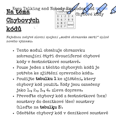
Keep Talking and Nobody Explodes mod
Na téma
Chybové kódy
Chybových
kódů
Najednou nabývá slovní spojení „modrá obrazovka smrti“ úplně
nového významu.
Tento modul obsahuje obrazovku
zobrazující čtyři dvouciferné chybové
kódy v šestnáctkové soustavě.
Pouze jeden z těchto chybových kódů je
potřeba ke zjištění opravného kódu.
Použijte
tabulku 1
ke zjištění, který
chybový kód použít. Kódy jsou označeny
jako 1., 2., 3., 4. zleva doprava.
Převeďte chybový kód z šestnáctkové (hex)
soustavy do desítkové (dec) soustavy
(hleďte na
tabulku 3
).
Odečtěte chybový kód v desítkové soustavě