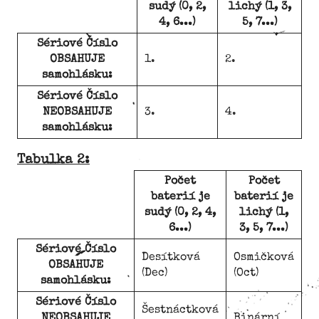
sudý (0, 2,
lichý (1, 3,
4, 6...)
5, 7...)
Sériové Číslo
OBSAHUJE
1.
2.
samohlásku:
Sériové Číslo
NEOBSAHUJE
3.
4.
samohlásku:
Tabulka 2:
Počet
Počet
baterií je
baterií je
sudý (0, 2, 4,
lichý (1,
6...)
3, 5, 7...)
Sériové Číslo
Desítková
Osmičková
OBSAHUJE
(Dec)
(Oct)
samohlásku:
Sériové Číslo
Šestnáctková
NEOBSAHUJE
Binární