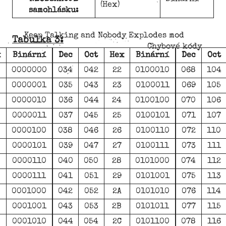
(Hex)
samohlásku:
Keep Talking and Nobody Explodes mod
Tabulka 3:
Chybové kódy
x
Binární
Dec
Oct
Hex
Binární
Dec
Oct
0000000
034
042
22
0100010
068
104
0000001
035
043
23
0100011
069
105
0000010
036
044
24
0100100
070
106
0000011
037
045
25
0100101
071
107
0000100
038
046
26
0100110
072
110
0000101
039
047
27
0100111
073
111
0000110
040
050
28
0101000
074
112
0000111
041
051
29
0101001
075
113
0001000
042
052
2A
0101010
076
114
0001001
043
053
2B
0101011
077
115
0001010
044
054
2C
0101100
078
116