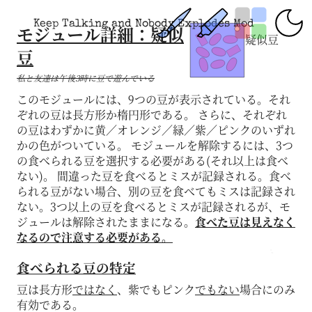
Keep Talking and Nobody Explodes Mod
モジュール詳細：疑似
疑似豆
豆
私と友達は午後3時に豆で遊んでいる
このモジュールには、9つの豆が表示されている。それ
ぞれの豆は長方形か楕円形である。 さらに、それぞれ
の豆はわずかに黄／オレンジ／緑／紫／ピンクのいずれ
かの色がついている。 モジュールを解除するには、3つ
の食べられる豆を選択する必要がある(それ以上は食べ
ない)。 間違った豆を食べるとミスが記録される。食べ
られる豆がない場合、別の豆を食べてもミスは記録され
ない。3つ以上の豆を食べるとミスが記録されるが、モ
ジュールは解除されたままになる。
食べた豆は見えなく
なるので注意する必要がある。
食べられる豆の特定
豆は長方形
ではなく
、紫でもピンク
でもない
場合にのみ
有効である。