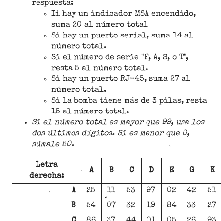
respuesta:
Ii hay un indicador MSA encendido,
suma 20 al número total
Si hay un puerto serial, suma 14 al
número total.
Si el número de serie "F, A, S, o T",
resta 5 al número total.
Si hay un puerto RJ-45, suma 27 al
número total.
Si la bomba tiene más de 3 pilas, resta
15 al número total.
Si el número total es mayor que 99, usa los
dos últimos dígitos. Si es menor que 0,
súmale 50.
Letra
A
B
C
D
E
G
K
derecha:
A
25
11
53
97
02
42
51
B
54
07
32
19
84
33
27
C
86
37
44
01
05
26
93