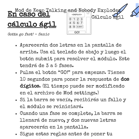
Mod de Keep Talking and Nobody Explodes
En caso del
Cálculo ágil
cálculo ágil
Gotta go fast! - Sanic
Aparecerán dos letras en la pantalla de
arriba. Usa el teclado de abajo y luego el
botón submit para resolver el módulo. Este
tendrá de 3 a 5 fases.
Pulsa el botón “GO!” para empezar. Tienes
10 segundos para poner la respuesta de
dos
dígitos
. (El tiempo puede ser modificado
en el archivo de Mod settings.)
Si la barra se vacía, recibirás un fallo y
el módulo se reiniciará.
Cuando una fase se complete, la barra se
llenará de nuevo, y dos nuevas letras
aparecerán en la pantalla.
Sigue estas reglas antes de poner tu