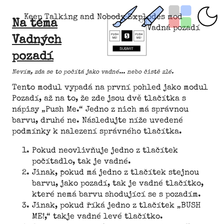
Keep Talking and Nobody Explodes mod
Na téma
Vadná pozadí
Vadných
pozadí
Nevím, zda se to počítá jako vadné... nebo čistě zlé.
Tento modul vypadá na první pohled jako modul
Pozadí, až na to, že zde jsou dvě tlačítka s
nápisy „Push Me.“ Jedno z nich má správnou
barvu, druhé ne. Následujte níže uvedené
podmínky k nalezení správného tlačítka.
Pokud neovlivňuje jedno z tlačítek
počítadlo, tak je vadné.
Jinak, pokud má jedno z tlačítek stejnou
barvu, jako pozadí, tak je vadné tlačítko,
které nemá barvu shodující se s pozadím.
Jinak, pokud říká jedno z tlačítek „BUSH
ME!,“ takje vadné levé tlačítko.