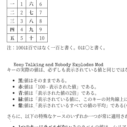
一
1
六
6
二
2
七
7
三
3
八
8
四
4
九
9
五
5
十
10
注：100は百ではなく一百と書く。0は〇と書く。
Keep Talking and Nobody Explodes Mod
キーの実際の値は、必ずしも表示されている値と同じでは
黒
:値はそのままである。
赤
:値は「100 - 表示された値」である。
青
:値は「表示された値の2倍」である。
緑
:値は「表示されている値に、このキーの対角線上
紫
:値は「表示されているすべての値の平均」である(
さらに、以下の特殊なケースのいずれか一つが常に適用さ
1つのキーにラベルがない
:そのラベルの値は、シリ