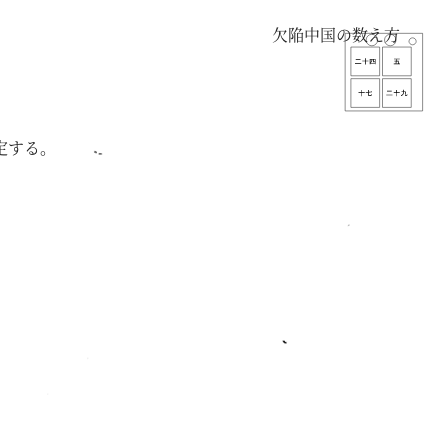
欠陥中国の数え方
。
定する。