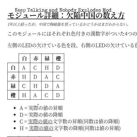
Keep Talking and Nobody Explodes Mod
モジュール詳細：欠陥中国の数え方
1年以上経ったが、中国で陶磁器を買っているかどうかはまだわからない。
このモジュールにはそれぞれ色付きの漢数字がついた4つの
左側のLEDの欠けている色を段、右側のLEDの欠けてい
白
赤
緑
橙
白
A
C
H
D
赤
H
D
A
C
緑
C
H
D
A
橙
H
A
C
D
A = 実際の値の昇順
D = 実際の値の降順
C =
実際の値の
文字数の昇順(同数は値の降順)
H =
実際の値の
文字数の降順(同数は値の昇順)