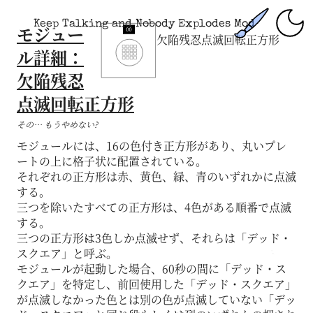
Keep Talking and Nobody Explodes Mod
モジュー
欠陥残忍点滅回転正方形
ル詳細：
欠陥残忍
点滅回転正方形
その… もうやめない?
モジュールには、16の色付き正方形があり、丸いプレ
ートの上に格子状に配置されている。
それぞれの正方形は赤、黄色、緑、青のいずれかに点滅
する。
三つを除いたすべての正方形は、4色がある順番で点滅
する。
三つの正方形は3色しか点滅せず、それらは「デッド・
スクエア」と呼ぶ。
モジュールが起動した場合、60秒の間に「デッド・ス
クエア」を特定し、前回使用した「デッド・スクエア」
が点滅しなかった色とは別の色が点滅していない「デッ