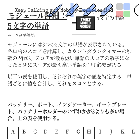
Keep Talking and Nobody Explodes Mod
モジュール詳細：
5文字の単語
5文字の単語
ルールは単純だ。
モジュールには3つの5文字の単語が表示されている。
各単語のスコアを計算し、カウントダウンタイマーの秒
数の2桁が、スコアが最も低い単語のスコアの数字にな
ったときにスコアが最も高い単語を押す必要がある。
以下の表を使用し、それぞれの英字の値を特定する。単
語ごとに値を合計し、それをスコアとする。
バッテリー、ポート、インジケーター、ポートプレー
ト、バッテリーホルダーのいずれかが3よりも多い場
合、上の表を使用する。
A
B
C
D
E
F
G
H
I
J
K
L