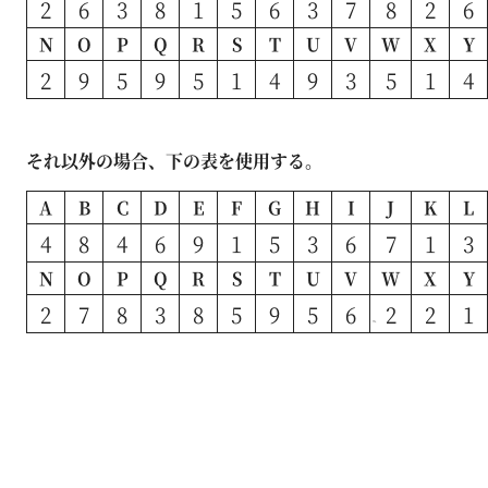
2
6
3
8
1
5
6
3
7
8
2
6
N
O
P
Q
R
S
T
U
V
W
X
Y
2
9
5
9
5
1
4
9
3
5
1
4
それ以外の場合、下の表を使用する。
A
B
C
D
E
F
G
H
I
J
K
L
4
8
4
6
9
1
5
3
6
7
1
3
N
O
P
Q
R
S
T
U
V
W
X
Y
2
7
8
3
8
5
9
5
6
2
2
1