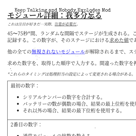
Keep Talking and Nobody Explodes Mod
モジュール詳細：我多分忘る
これは注目が好きだ…実際、
注意が必要だ
。
45〜75秒*間、ランダムな間隔でステージが生成される
記録する。この数字が、そのステージにおける
求めた値
で
他の全ての
無視されないモジュール
が解除されるまで、ス
求めた数字を、取得した順序で入力する。間違った数字を
*これらのタイミングは処理担当の設定によって変更される場合がある。
最初の数字：
シリアルナンバーの数字を合計する。
バッテリーの数が偶数の場合、結果の最上位桁を使
それ以外の場合、結果の最下位桁を使用する。
2番目の数字：
通常モジュールの総数を数える。