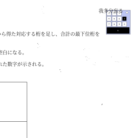
我多分忘る
から得た対応する桁を足し、合計の最下位桁を
空白になる。
れた数字が示される。