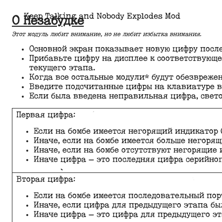
Keep Talking and Nobody Explodes Mod
О Незабудке
Этот модуль любит внимание, но не любит избытка внимания.
Основной экран показывает новую цифру после
Прибавьте цифру на дисплее к соответствующе
текущего этапа.
Когда все остальные модули* будут обезврежен
Введите подсчитанные цифры на клавиатуре в
Если была введена неправильная цифра, свето
Первая цифра:
Если на бомбе имеется негорящий индикатор 
Иначе, если на бомбе имеется больше негорящ
Иначе, если на бомбе отсутствуют негорящие
Иначе цифра — это последняя цифра серийног
Вторая цифра:
Если на бомбе имеется последовательный порт
Иначе, если цифра для предыдущего этапа бы
Иначе цифра — это цифра для предыдущего эт