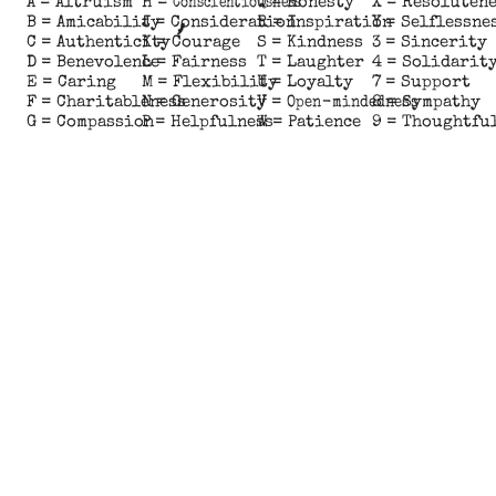
A =
Altruism
H =
Conscientiousness
Q =
Honesty
X =
Resolutene
B =
Amicability
J =
Consideration
R =
Inspiration
Y =
Selflessne
C =
Authenticity
K =
Courage
S =
Kindness
3 =
Sincerity
D =
Benevolence
L =
Fairness
T =
Laughter
4 =
Solidarit
E =
Caring
M =
Flexibility
U =
Loyalty
7 =
Support
F =
Charitableness
N =
Generosity
V =
Open-mindedness
8 =
Sympathy
G =
Compassion
P =
Helpfulness
W =
Patience
9 =
Thoughtfu