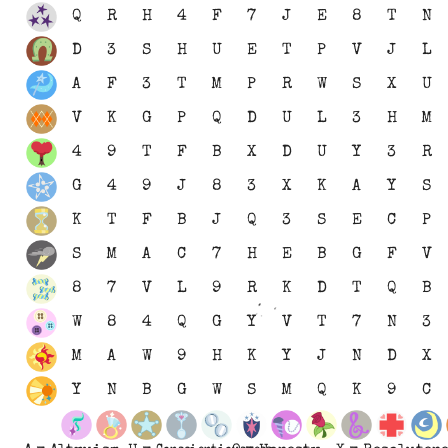
Q
R
H
4
F
7
J
E
8
T
N
D
3
S
H
U
E
T
P
V
J
L
A
F
3
T
M
P
R
W
S
X
U
V
K
G
P
Q
D
U
L
3
H
M
4
9
T
F
B
X
D
U
Y
3
R
G
4
9
J
8
3
X
K
A
Y
S
K
T
F
B
J
Q
3
S
E
C
P
S
M
A
C
7
H
E
B
G
F
V
8
7
V
L
9
R
K
D
T
Q
B
W
8
4
Q
G
Y
V
T
7
N
3
M
A
W
9
H
K
Y
J
N
D
X
Y
N
B
G
W
S
M
Q
K
9
C