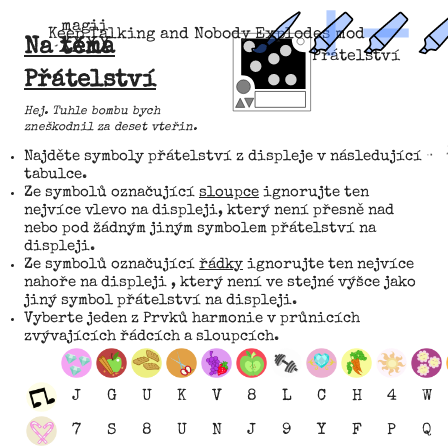
magii
Keep Talking and Nobody Explodes mod
Na
XXXX
téma
Přátelství
Přátelství
Hej. Tuhle bombu bych
zneškodnil za deset vteřin.
Najděte symboly přátelství z displeje v následující
tabulce.
Ze symbolů označující
sloupce
ignorujte ten
nejvíce
vlevo
na displeji, který není přesně nad
nebo pod žádným jiným symbolem přátelství na
displeji.
Ze symbolů označující
řádky
ignorujte ten nejvíce
nahoře
na displeji , který není ve stejné výšce jako
jiný symbol přátelství na displeji.
Vyberte jeden z Prvků harmonie v průnicích
zvývajících řádcích a sloupcích.
J
G
U
K
V
8
L
C
H
4
W
7
S
8
U
N
J
9
Y
F
P
Q