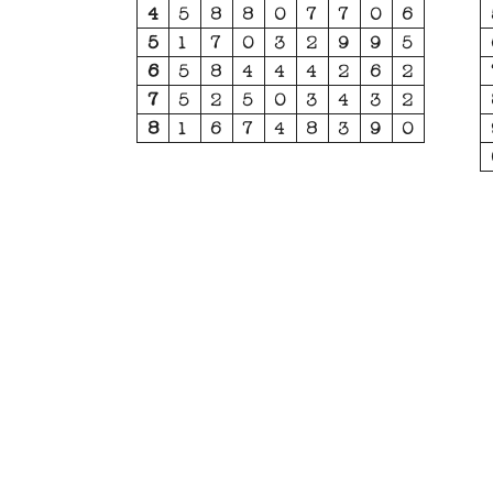
4
5
8
8
0
7
7
0
6
5
1
7
0
3
2
9
9
5
6
5
8
4
4
4
2
6
2
7
5
2
5
0
3
4
3
2
8
1
6
7
4
8
3
9
0