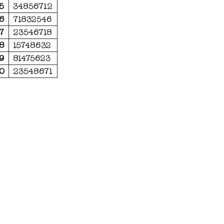
5
34856712
6
71832546
7
23546718
8
15748632
9
81475623
0
23548671