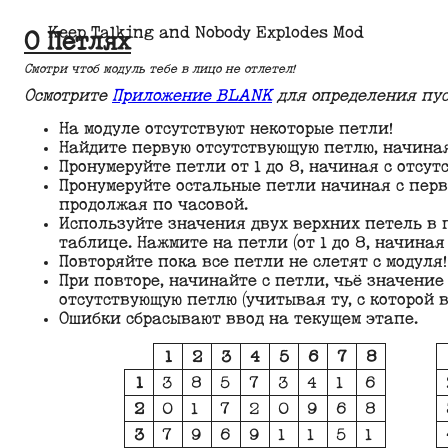
Keep Talking and Nobody Explodes Mod
О Петлях
Смотри чтоб модуль тебе в лицо не отлетел!
Осмотрите
Приложение BLANK
для определения пус
На модуле отсутствуют некоторые петли!
Найдите первую отсутствующую петлю, начиная
Пронумеруйте петли от 1 до 8, начиная с отсу
Пронумеруйте остальные петли начиная с перв
продолжая по часовой.
Используйте значения двух верхних петель в п
таблице. Нажмите на петли (от 1 до 8, начиная
Повторяйте пока все петли не слетят с модуля!
При повторе, начинайте с петли, чьё значение
отсутствующую петлю (учитывая ту, с которой в
Ошибки сбрасывают ввод на текущем этапе.
1
2
3
4
5
6
7
8
1
3
8
5
7
3
4
1
6
2
0
1
7
2
0
9
6
8
3
7
9
6
9
1
1
5
1