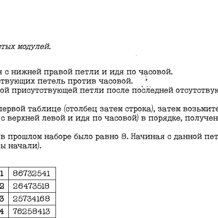
тых модулей.
 с нижней правой петли и идя по часовой.
тствующих петель против часовой.
ой присутствующей петли после последней отсутствую
ервой таблице (столбец затем строка), затем возьмит
 с верхней левой и идя по часовой) в порядке, получе
 в прошлом наборе было равно 8. Начиная с данной пе
ы начали).
1
86732541
2
26473518
3
25734168
4
76258413