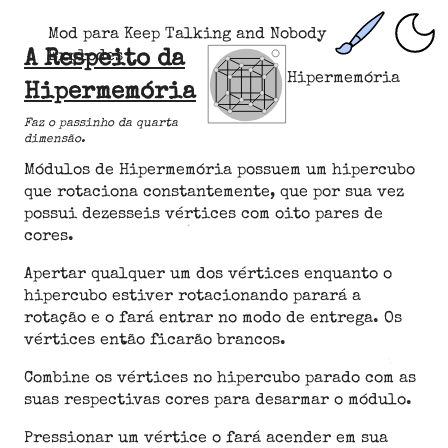
Mod para Keep Talking and Nobody
A Respeito da
Explodes
Hipermemória
Hipermemória
Faz o passinho da quarta
dimensão.
Módulos de Hipermemória possuem um hipercubo
que rotaciona constantemente, que por sua vez
possui dezesseis vértices com oito pares de
cores.
Apertar qualquer um dos vértices enquanto o
hipercubo estiver rotacionando parará a
rotação e o fará entrar no modo de entrega. Os
vértices então ficarão brancos.
Combine os vértices no hipercubo parado com as
suas respectivas cores para desarmar o módulo.
Pressionar um vértice o fará acender em sua