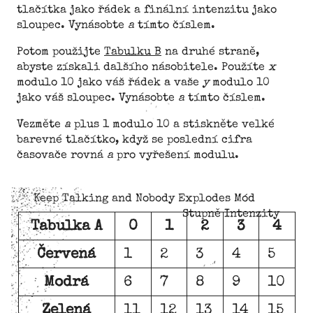
tlačítka jako řádek a finální intenzitu jako
sloupec. Vynásobte
a
tímto číslem.
Potom použijte
Tabulku B
na druhé straně,
abyste získali dalšího násobitele. Použíte
x
modulo 10 jako váš řádek a vaše
y
modulo 10
jako váš sloupec. Vynásobte
a
tímto číslem.
Vezměte
a
plus 1 modulo 10 a stiskněte velké
barevné tlačítko, když se poslední cifra
časovače rovná
a
pro vyřešení modulu.
Keep Talking and Nobody Explodes Mód
Stupně Intenzity
Tabulka A
0
1
2
3
4
Červená
1
2
3
4
5
Modrá
6
7
8
9
10
Zelená
11
12
13
14
15