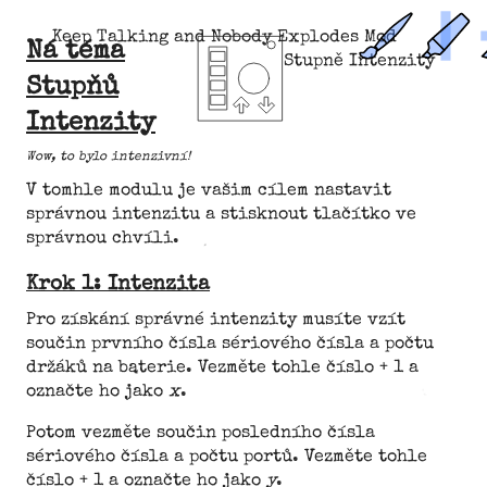
Keep Talking and Nobody Explodes Mod
Ná téma
Stupně Intenzity
Stupňů
Intenzity
Wow, to bylo intenzivní!
V tomhle modulu je vašim cílem nastavit
správnou intenzitu a stisknout tlačítko ve
správnou chvíli.
Krok 1: Intenzita
Pro získání správné intenzity musíte vzít
součin prvního čísla sériového čísla a počtu
držáků na baterie. Vezměte tohle číslo + 1 a
označte ho jako
x
.
Potom vezměte součin posledního čísla
sériového čísla a počtu portů. Vezměte tohle
číslo + 1 a označte ho jako
y
.