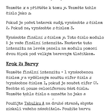
Vezměte
x
a přičtěte k tomu
y
. Vezměte tohle
číslo jako
z
.
Pokud je počet baterek sudý, vynásobte
z
číslem
2. Pokud ne, vynásobte
z
číslem 3.
Vynásobte finální
z
číslem
y
. Toto číslo modulo
5 je vaše finální intenzita. Nastavte tuto
intenzitu na levém panelu na modulu pomocí
dvou šipek pod velkým barevným tlačítkem.
Krok 2: Barvy
Vezměte finální intenzitu + 1 vynásobenou
číslem
y
a vyděleným součtu cifer čísla
z
(vynásobne číslem 1, pokud je součet cifer 0).
Nechte si pouze celocifernou část čísla.
Vezměte tohle číslo a označte ho jako
a
Použijte
Tabulku A
na druhé straně, abyste
získali vašeho násobitele. Použíte barvu