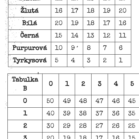
Žlutá
16
17
18
19
20
Bílá
20
19
18
17
16
Černá
15
14
13
12
11
Purpurová
10
9
8
7
6
Tyrkysová
5
4
3
2
1
Tabulka
0
1
2
3
4
5
B
0
50
49
48
47
46
45
1
40
39
38
37
36
35
2
30
29
28
27
26
25
3
20
19
18
17
16
15